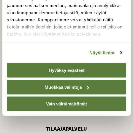
jaamme sosiaalisen median, mainosalan ja analytiikka-
alan kumppaneillemme tietoja siitä, miten käytät
sivustoamme. Kumppanimme voivat yhdistää näitä
SUOMEN LUONNON­
SUOJELU­LIITTO
tietoja muihin tietoihin, joita olet antanut heille tai joita on
kerätty, kun olet käyttänyt heidän palvelujaan.
Suomen Luonto -lehden
kustantaja on
Suomen
luonnonsuojelu­liitto
.
Näytä tiedot
Hyväksy evästeet
Muokkaa valintoja
Vain välttämättömät
TILAAJAPALVELU