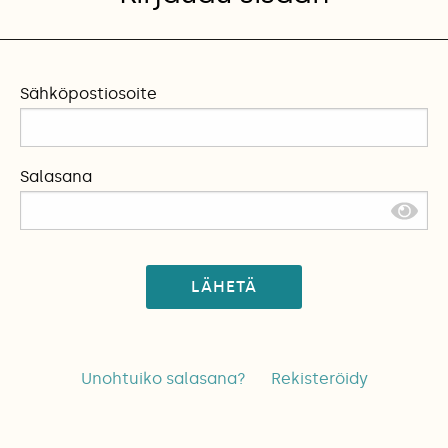
Sähköpostiosoite
Salasana
LÄHETÄ
Unohtuiko salasana?
Rekisteröidy