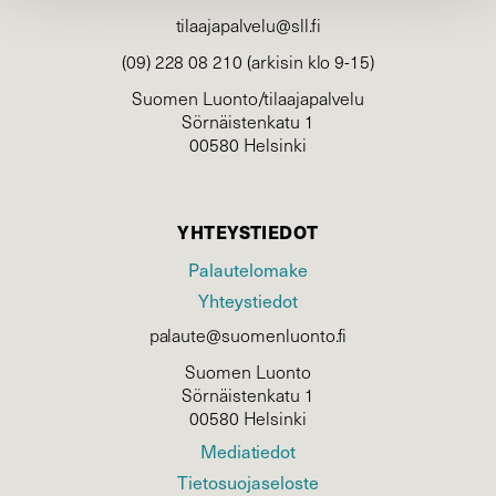
tilaajapalvelu@sll.fi
(09) 228 08 210 (arkisin klo 9-15)
Suomen Luonto/tilaajapalvelu
Sörnäistenkatu 1
00580 Helsinki
YHTEYSTIEDOT
Palautelomake
Yhteystiedot
palaute@suomenluonto.fi
Suomen Luonto
Sörnäistenkatu 1
00580 Helsinki
Mediatiedot
Tietosuojaseloste