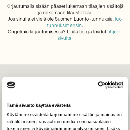
Kirjautumalla sisään pääset lukemaan tilaajien sisältöjä
ja näkemään tilaustietosi.
Jos sinulla ei vielä ole Suomen Luonto -tunnuksia,
luo
tunnukset ensin
.
Ongelmia kirjautumisessa? Lisää tietoja löydät
ohjeet-
sivulta
.
LEHTI
Uusin lehti
Tilaa Suomen Luonto
Tämä sivusto käyttää evästeitä
Tilaa digilukuoikeus
Käytämme evästeitä tarjoamamme sisällön ja mainosten
Äänestä parasta juttua
räätälöimiseen, sosiaalisen median ominaisuuksien
Tilaa uutiskirje
tukemiseen ja kävijämäärämme analysoimiseen. Lisäksi