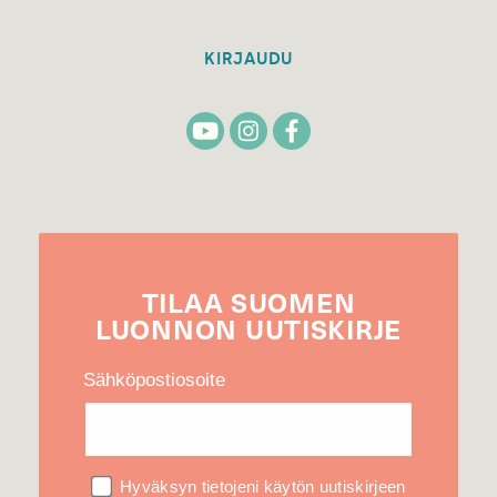
KIRJAUDU
TILAA
SUOMEN
LUONNON
UUTIS­KIRJE
Sähköpostiosoite
Hyväksyn tietojeni käytön uutiskirjeen