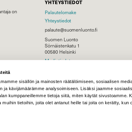
YHTEYSTIEDOT
ntaja on
Palautelomake
Yhteystiedot
palaute@suomenluonto.fi
Suomen Luonto
Sörnäistenkatu 1
00580 Helsinki
Mediatiedot
Tietosuojaseloste
teitä
mamme sisällön ja mainosten räätälöimiseen, sosiaalisen medi
n ja kävijämäärämme analysoimiseen. Lisäksi jaamme sosiaali
KIRJAUDU
-alan kumppaneillemme tietoja siitä, miten käytät sivustoamme
 muihin tietoihin, joita olet antanut heille tai joita on kerätty, kun 