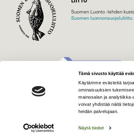
LIITTO
Suomen Luonto -lehden kusta
Suomen luonnonsuojelu­liitto
.
Tämä sivusto käyttää eväs
Käytämme evästeitä tarjoa
ominaisuuksien tukemisee
mainosalan ja analytiikka
voivat yhdistää näitä tietoja
heidän palvelujaan.
Näytä tiedot