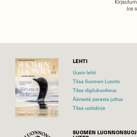
Kirjautuma
Jos 
LEHTI
Uusin lehti
Tilaa Suomen Luonto
Tilaa digilukuoikeus
Äänestä parasta juttua
Tilaa uutiskirje
SUOMEN LUONNON­SUOJ