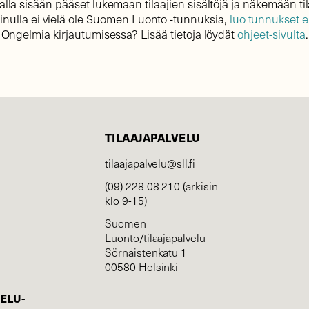
lla sisään pääset lukemaan tilaajien sisältöjä ja näkemään til
sinulla ei vielä ole Suomen Luonto -tunnuksia,
luo tunnukset 
Ongelmia kirjautumisessa? Lisää tietoja löydät
ohjeet-sivulta
.
TILAAJAPALVELU
tilaajapalvelu@sll.fi
(09) 228 08 210 (arkisin
klo 9-15)
Suomen
Luonto/tilaajapalvelu
Sörnäistenkatu 1
00580 Helsinki
ELU­