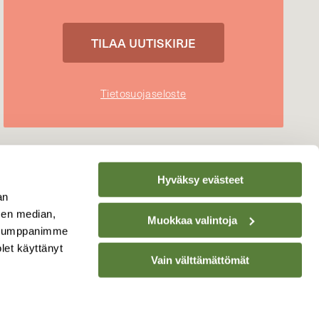
Tietosuojaseloste
Hyväksy evästeet
an
sen median,
Muokkaa valintoja
. Kumppanimme
olet käyttänyt
Vain välttämättömät