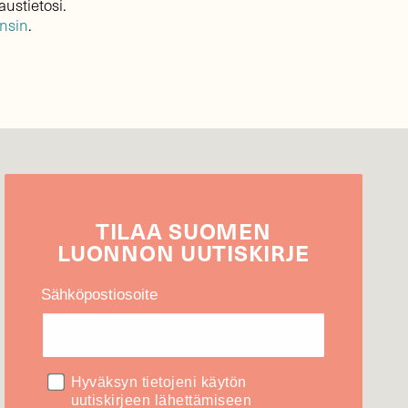
austietosi.
ensin
.
TILAA
SUOMEN
LUONNON
UUTIS­KIRJE
Sähköpostiosoite
Hyväksyn tietojeni käytön
uutiskirjeen lähettämiseen