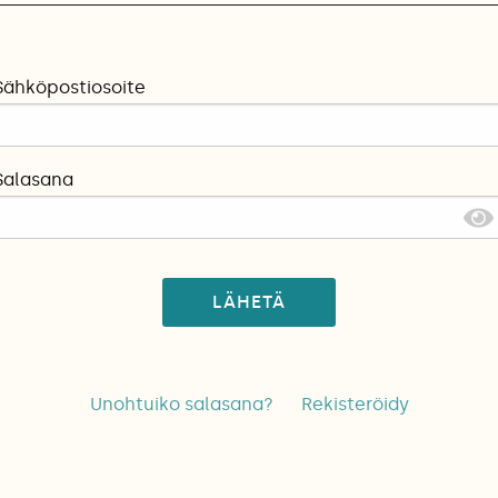
Sähköpostiosoite
Salasana
LÄHETÄ
Unohtuiko salasana?
Rekisteröidy