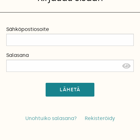
Sähköpostiosoite
Salasana
LÄHETÄ
Unohtuiko salasana?
Rekisteröidy