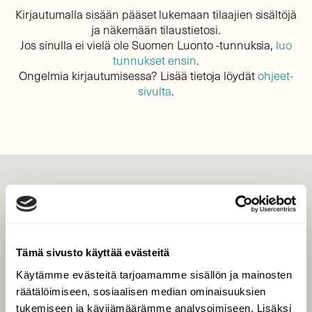
Kirjautumalla sisään pääset lukemaan tilaajien sisältöjä
ja näkemään tilaustietosi.
Jos sinulla ei vielä ole Suomen Luonto -tunnuksia,
luo
tunnukset ensin
.
Ongelmia kirjautumisessa? Lisää tietoja löydät
ohjeet-
sivulta
.
LEHTI
Uusin lehti
Tilaa Suomen Luonto
Tämä sivusto käyttää evästeitä
Tilaa digilukuoikeus
Käytämme evästeitä tarjoamamme sisällön ja mainosten
Äänestä parasta juttua
räätälöimiseen, sosiaalisen median ominaisuuksien
Tilaa uutiskirje
tukemiseen ja kävijämäärämme analysoimiseen. Lisäksi