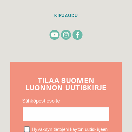
KIRJAUDU
TILAA
SUOMEN
LUONNON
UUTIS­KIRJE
Sähköpostiosoite
Hyväksyn tietojeni käytön uutiskirjeen