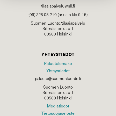
tilaajapalvelu@sll.fi
(09) 228 08 210 (arkisin klo 9-15)
Suomen Luonto/tilaajapalvelu
Sörnäistenkatu 1
00580 Helsinki
YHTEYSTIEDOT
Palautelomake
Yhteystiedot
palaute@suomenluonto.fi
Suomen Luonto
Sörnäistenkatu 1
00580 Helsinki
Mediatiedot
Tietosuojaseloste