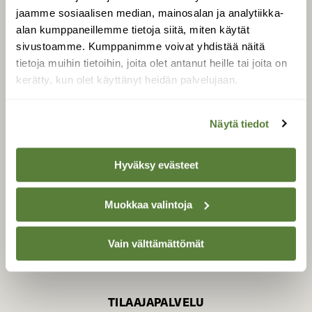
jaamme sosiaalisen median, mainosalan ja analytiikka-
alan kumppaneillemme tietoja siitä, miten käytät
sivustoamme. Kumppanimme voivat yhdistää näitä
SUOMEN LUONNON­
SUOJELU­LIITTO
tietoja muihin tietoihin, joita olet antanut heille tai joita on
kerätty, kun olet käyttänyt heidän palvelujaan.
Suomen Luonto -lehden
Suomen
kustantaja on
luonnonsuojelu­liitto
.
Näytä tiedot
Hyväksy evästeet
Muokkaa valintoja
Vain välttämättömät
TILAAJAPALVELU