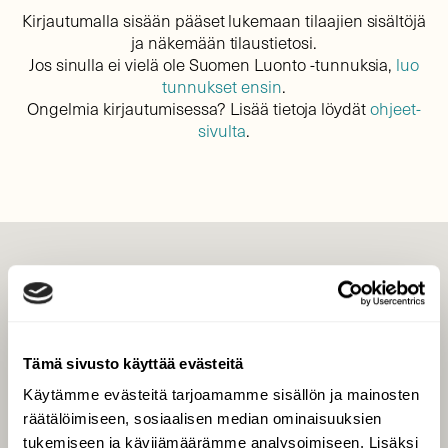
Kirjautumalla sisään pääset lukemaan tilaajien sisältöjä
ja näkemään tilaustietosi.
Jos sinulla ei vielä ole Suomen Luonto -tunnuksia,
luo
tunnukset ensin
.
Ongelmia kirjautumisessa? Lisää tietoja löydät
ohjeet-
sivulta
.
LEHTI
Uusin lehti
Tilaa Suomen Luonto
Tämä sivusto käyttää evästeitä
Tilaa digilukuoikeus
Käytämme evästeitä tarjoamamme sisällön ja mainosten
Äänestä parasta juttua
räätälöimiseen, sosiaalisen median ominaisuuksien
Tilaa uutiskirje
tukemiseen ja kävijämäärämme analysoimiseen. Lisäksi