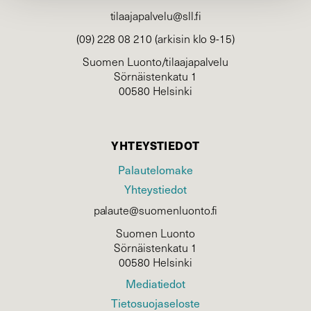
tilaajapalvelu@sll.fi
(09) 228 08 210 (arkisin klo 9-15)
Suomen Luonto/tilaajapalvelu
Sörnäistenkatu 1
00580 Helsinki
YHTEYSTIEDOT
Palautelomake
Yhteystiedot
palaute@suomenluonto.fi
Suomen Luonto
Sörnäistenkatu 1
00580 Helsinki
Mediatiedot
Tietosuojaseloste