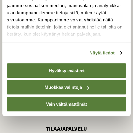
jaamme sosiaalisen median, mainosalan ja analytiikka-
alan kumppaneillemme tietoja siitä, miten käytät
sivustoamme. Kumppanimme voivat yhdistää näitä
SUOMEN LUONNON­
SUOJELU­LIITTO
tietoja muihin tietoihin, joita olet antanut heille tai joita on
kerätty, kun olet käyttänyt heidän palvelujaan.
Suomen Luonto -lehden
Suomen
kustantaja on
luonnonsuojelu­liitto
.
Näytä tiedot
Hyväksy evästeet
Muokkaa valintoja
Vain välttämättömät
TILAAJAPALVELU