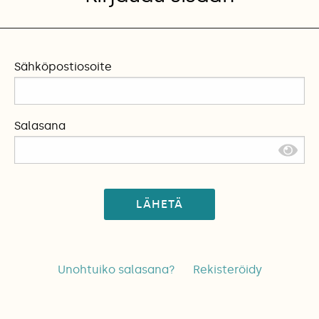
Sähköpostiosoite
Salasana
LÄHETÄ
Unohtuiko salasana?
Rekisteröidy