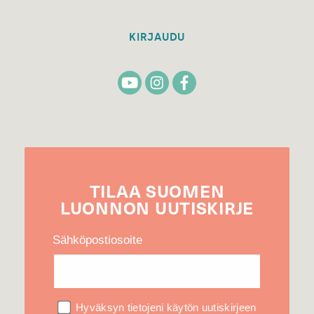
KIRJAUDU
TILAA
SUOMEN
LUONNON
UUTIS­KIRJE
Sähköpostiosoite
Hyväksyn tietojeni käytön uutiskirjeen