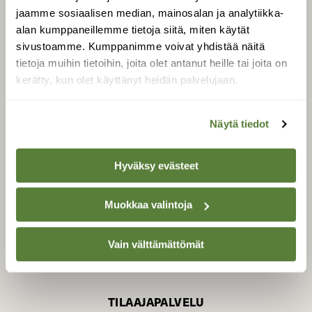
jaamme sosiaalisen median, mainosalan ja analytiikka-
alan kumppaneillemme tietoja siitä, miten käytät
sivustoamme. Kumppanimme voivat yhdistää näitä
SUOMEN LUONNON­
SUOJELU­LIITTO
tietoja muihin tietoihin, joita olet antanut heille tai joita on
kerätty, kun olet käyttänyt heidän palvelujaan.
Suomen Luonto -lehden
Suomen
kustantaja on
luonnonsuojelu­liitto
.
Näytä tiedot
Hyväksy evästeet
Muokkaa valintoja
Vain välttämättömät
TILAAJAPALVELU