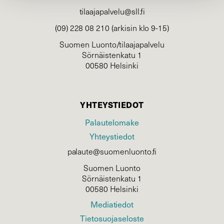
tilaajapalvelu@sll.fi
(09) 228 08 210 (arkisin klo 9-15)
Suomen Luonto/tilaajapalvelu
Sörnäistenkatu 1
00580 Helsinki
YHTEYSTIEDOT
Palautelomake
Yhteystiedot
palaute@suomenluonto.fi
Suomen Luonto
Sörnäistenkatu 1
00580 Helsinki
Mediatiedot
Tietosuojaseloste