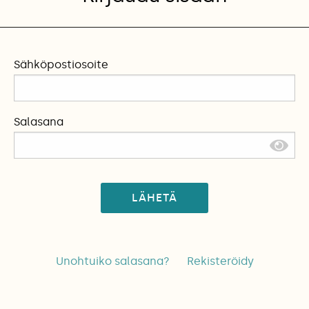
Sähköpostiosoite
Salasana
LÄHETÄ
Unohtuiko salasana?
Rekisteröidy