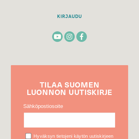
KIRJAUDU
TILAA
SUOMEN
LUONNON
UUTIS­KIRJE
Sähköpostiosoite
Hyväksyn tietojeni käytön uutiskirjeen