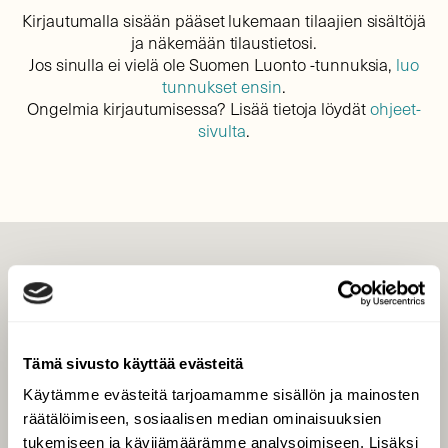
Kirjautumalla sisään pääset lukemaan tilaajien sisältöjä
ja näkemään tilaustietosi.
Jos sinulla ei vielä ole Suomen Luonto -tunnuksia,
luo
tunnukset ensin
.
Ongelmia kirjautumisessa? Lisää tietoja löydät
ohjeet-
sivulta
.
LEHTI
Uusin lehti
Tilaa Suomen Luonto
Tämä sivusto käyttää evästeitä
Tilaa digilukuoikeus
Käytämme evästeitä tarjoamamme sisällön ja mainosten
Äänestä parasta juttua
räätälöimiseen, sosiaalisen median ominaisuuksien
Tilaa uutiskirje
tukemiseen ja kävijämäärämme analysoimiseen. Lisäksi