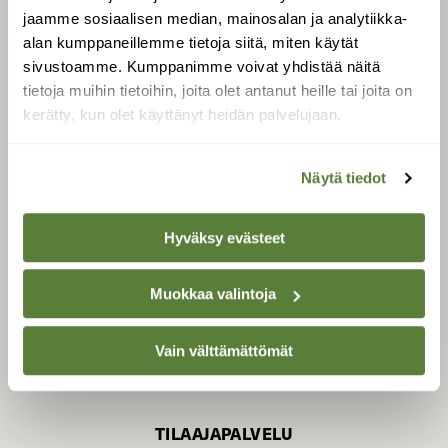
jaamme sosiaalisen median, mainosalan ja analytiikka-
alan kumppaneillemme tietoja siitä, miten käytät
sivustoamme. Kumppanimme voivat yhdistää näitä
SUOMEN LUONNON­
SUOJELU­LIITTO
tietoja muihin tietoihin, joita olet antanut heille tai joita on
kerätty, kun olet käyttänyt heidän palvelujaan.
Suomen Luonto -lehden
Suomen
kustantaja on
luonnonsuojelu­liitto
.
Näytä tiedot
Hyväksy evästeet
Muokkaa valintoja
Vain välttämättömät
TILAAJAPALVELU