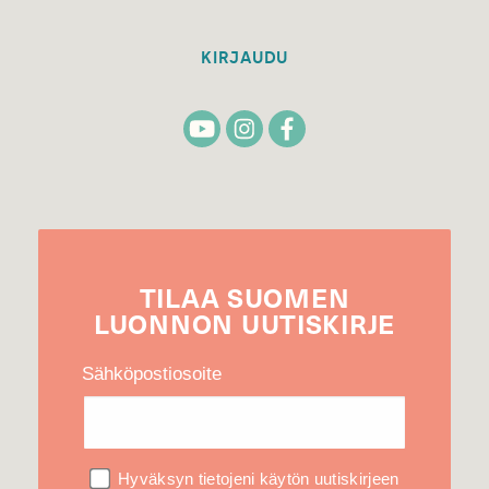
KIRJAUDU
TILAA
SUOMEN
LUONNON
UUTIS­KIRJE
Sähköpostiosoite
Hyväksyn tietojeni käytön uutiskirjeen