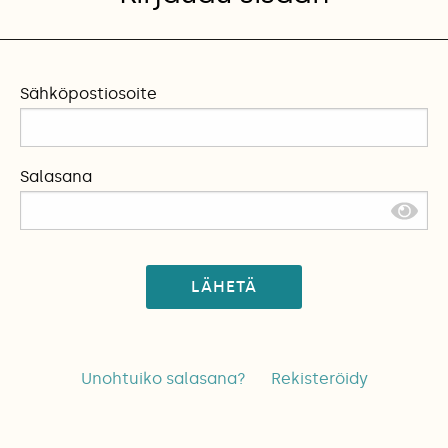
Sähköpostiosoite
Salasana
LÄHETÄ
Unohtuiko salasana?
Rekisteröidy