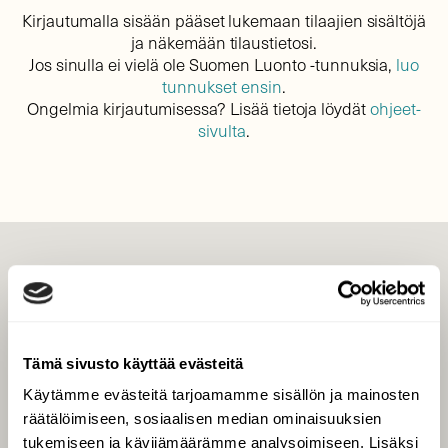
Kirjautumalla sisään pääset lukemaan tilaajien sisältöjä
ja näkemään tilaustietosi.
Jos sinulla ei vielä ole Suomen Luonto -tunnuksia,
luo
tunnukset ensin
.
Ongelmia kirjautumisessa? Lisää tietoja löydät
ohjeet-
sivulta
.
LEHTI
Uusin lehti
Tilaa Suomen Luonto
Tämä sivusto käyttää evästeitä
Tilaa digilukuoikeus
Käytämme evästeitä tarjoamamme sisällön ja mainosten
Äänestä parasta juttua
räätälöimiseen, sosiaalisen median ominaisuuksien
Tilaa uutiskirje
tukemiseen ja kävijämäärämme analysoimiseen. Lisäksi