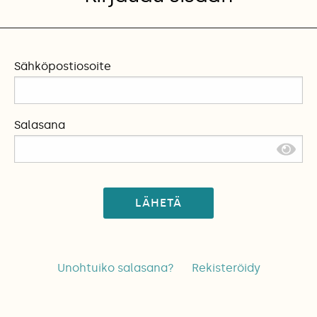
Sähköpostiosoite
Salasana
LÄHETÄ
Unohtuiko salasana?
Rekisteröidy