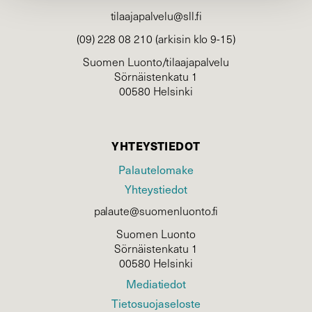
tilaajapalvelu@sll.fi
(09) 228 08 210 (arkisin klo 9-15)
Suomen Luonto/tilaajapalvelu
Sörnäistenkatu 1
00580 Helsinki
YHTEYSTIEDOT
Palautelomake
Yhteystiedot
palaute@suomenluonto.fi
Suomen Luonto
Sörnäistenkatu 1
00580 Helsinki
Mediatiedot
Tietosuojaseloste