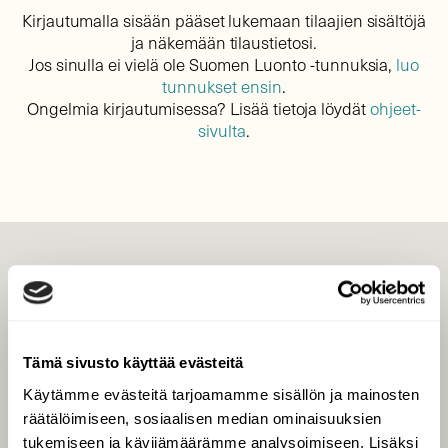
Kirjautumalla sisään pääset lukemaan tilaajien sisältöjä
ja näkemään tilaustietosi.
Jos sinulla ei vielä ole Suomen Luonto -tunnuksia,
luo
tunnukset ensin
.
Ongelmia kirjautumisessa? Lisää tietoja löydät
ohjeet-
sivulta
.
LEHTI
Uusin lehti
Tilaa Suomen Luonto
Tämä sivusto käyttää evästeitä
Tilaa digilukuoikeus
Käytämme evästeitä tarjoamamme sisällön ja mainosten
Äänestä parasta juttua
räätälöimiseen, sosiaalisen median ominaisuuksien
Tilaa uutiskirje
tukemiseen ja kävijämäärämme analysoimiseen. Lisäksi