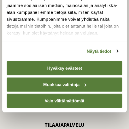
jaamme sosiaalisen median, mainosalan ja analytiikka-
alan kumppaneillemme tietoja siitä, miten käytät
sivustoamme. Kumppanimme voivat yhdistää näitä
SUOMEN LUONNON­
SUOJELU­LIITTO
tietoja muihin tietoihin, joita olet antanut heille tai joita on
kerätty, kun olet käyttänyt heidän palvelujaan.
Suomen Luonto -lehden
kustantaja on
Suomen
luonnonsuojelu­liitto
.
Näytä tiedot
Hyväksy evästeet
Muokkaa valintoja
Vain välttämättömät
TILAAJAPALVELU