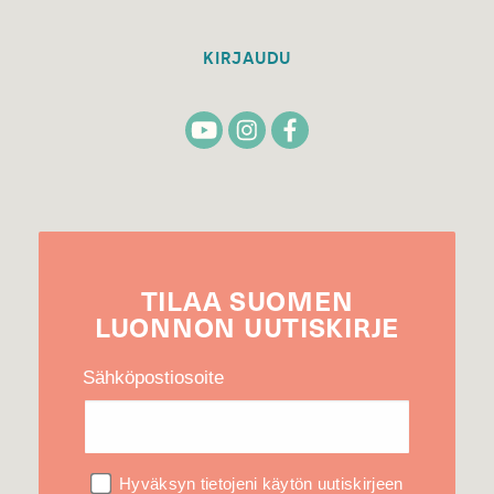
KIRJAUDU
TILAA
SUOMEN
LUONNON
UUTIS­KIRJE
Sähköpostiosoite
Hyväksyn tietojeni käytön uutiskirjeen