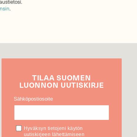
austietosi.
ensin
.
TILAA
SUOMEN
LUONNON
UUTIS­KIRJE
Sähköpostiosoite
Hyväksyn tietojeni käytön
uutiskirjeen lähettämiseen