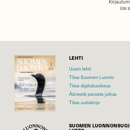
Kirjautuma
Jos 
LEHTI
Uusin lehti
Tilaa Suomen Luonto
Tilaa digilukuoikeus
Äänestä parasta juttua
Tilaa uutiskirje
SUOMEN LUONNON­SUOJ