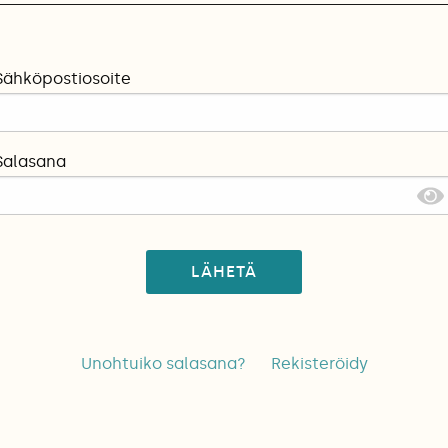
Sähköpostiosoite
Salasana
LÄHETÄ
Unohtuiko salasana?
Rekisteröidy