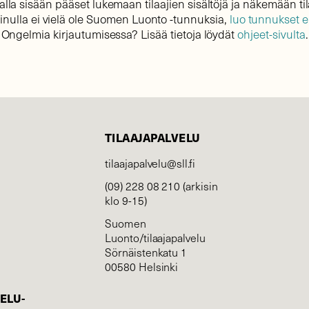
lla sisään pääset lukemaan tilaajien sisältöjä ja näkemään til
sinulla ei vielä ole Suomen Luonto -tunnuksia,
luo tunnukset 
Ongelmia kirjautumisessa? Lisää tietoja löydät
ohjeet-sivulta
.
TILAAJAPALVELU
tilaajapalvelu@sll.fi
(09) 228 08 210 (arkisin
klo 9-15)
Suomen
Luonto/tilaajapalvelu
Sörnäistenkatu 1
00580 Helsinki
ELU­