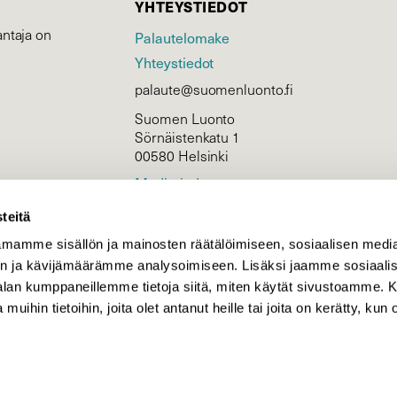
YHTEYSTIEDOT
ntaja on
Palautelomake
Yhteystiedot
palaute@suomenluonto.fi
Suomen Luonto
Sörnäistenkatu 1
00580 Helsinki
Mediatiedot
Tietosuojaseloste
teitä
mamme sisällön ja mainosten räätälöimiseen, sosiaalisen medi
n ja kävijämäärämme analysoimiseen. Lisäksi jaamme sosiaali
KIRJAUDU
-alan kumppaneillemme tietoja siitä, miten käytät sivustoamme
 muihin tietoihin, joita olet antanut heille tai joita on kerätty, kun 