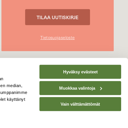
Tietosuojaseloste
Hyväksy evästeet
an
sen median,
Muokkaa valintoja
. Kumppanimme
olet käyttänyt
Vain välttämättömät