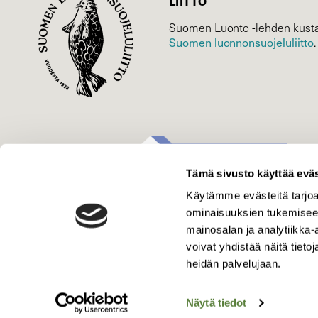
LIITTO
Suomen Luonto -lehden kusta
Suomen luonnonsuojelu­liitto
.
Tämä sivusto käyttää eväs
Käytämme evästeitä tarjoa
ominaisuuksien tukemisee
mainosalan ja analytiikka
voivat yhdistää näitä tietoja
heidän palvelujaan.
Näytä tiedot