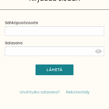
Sähköpostiosoite
Salasana
LÄHETÄ
Unohtuiko salasana?
Rekisteröidy