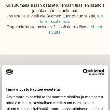
Kirjautumalla sisään pääset lukemaan tilaajien sisältöjä
ja näkemään tilaustietosi.
Jos sinulla ei vielä ole Suomen Luonto -tunnuksia,
luo
tunnukset ensin
.
Ongelmia kirjautumisessa? Lisää tietoja löydät
ohjeet-
sivulta
.
LEHTI
Uusin lehti
Tilaa Suomen Luonto
Tämä sivusto käyttää evästeitä
Tilaa digilukuoikeus
Käytämme evästeitä tarjoamamme sisällön ja mainosten
Äänestä parasta juttua
räätälöimiseen, sosiaalisen median ominaisuuksien
Tilaa uutiskirje
tukemiseen ja kävijämäärämme analysoimiseen. Lisäksi