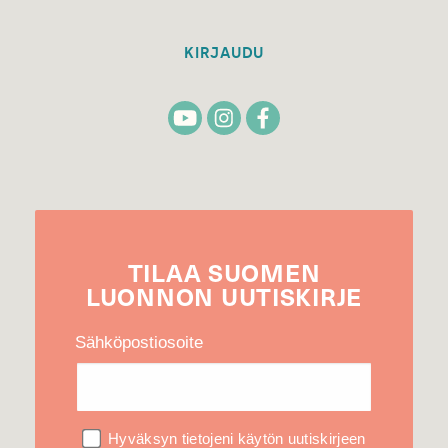
KIRJAUDU
TILAA
SUOMEN
LUONNON
UUTIS­KIRJE
Sähköpostiosoite
Hyväksyn tietojeni käytön uutiskirjeen