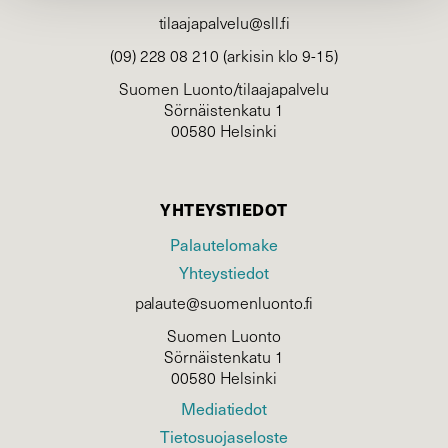
tilaajapalvelu@sll.fi
(09) 228 08 210 (arkisin klo 9-15)
Suomen Luonto/tilaajapalvelu
Sörnäistenkatu 1
00580 Helsinki
YHTEYSTIEDOT
Palautelomake
Yhteystiedot
palaute@suomenluonto.fi
Suomen Luonto
Sörnäistenkatu 1
00580 Helsinki
Mediatiedot
Tietosuojaseloste