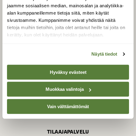
jaamme sosiaalisen median, mainosalan ja analytiikka-
alan kumppaneillemme tietoja siitä, miten käytät
sivustoamme. Kumppanimme voivat yhdistää näitä
SUOMEN LUONNON­
SUOJELU­LIITTO
tietoja muihin tietoihin, joita olet antanut heille tai joita on
kerätty, kun olet käyttänyt heidän palvelujaan.
Suomen Luonto -lehden
Suomen
kustantaja on
luonnonsuojelu­liitto
.
Näytä tiedot
Hyväksy evästeet
Muokkaa valintoja
Vain välttämättömät
TILAAJAPALVELU