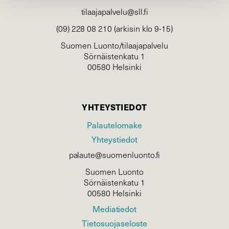
tilaajapalvelu@sll.fi
(09) 228 08 210 (arkisin klo 9-15)
Suomen Luonto/tilaajapalvelu
Sörnäistenkatu 1
00580 Helsinki
YHTEYSTIEDOT
Palautelomake
Yhteystiedot
palaute@suomenluonto.fi
Suomen Luonto
Sörnäistenkatu 1
00580 Helsinki
Mediatiedot
Tietosuojaseloste