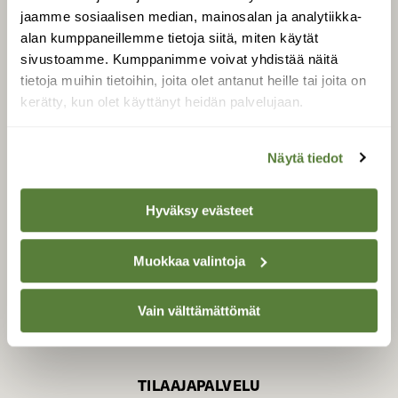
jaamme sosiaalisen median, mainosalan ja analytiikka-
alan kumppaneillemme tietoja siitä, miten käytät
sivustoamme. Kumppanimme voivat yhdistää näitä
SUOMEN LUONNON­
SUOJELU­LIITTO
tietoja muihin tietoihin, joita olet antanut heille tai joita on
kerätty, kun olet käyttänyt heidän palvelujaan.
Suomen Luonto -lehden
Suomen
kustantaja on
luonnonsuojelu­liitto
.
Näytä tiedot
Hyväksy evästeet
Muokkaa valintoja
Vain välttämättömät
TILAAJAPALVELU