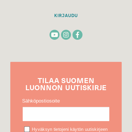
KIRJAUDU
TILAA
SUOMEN
LUONNON
UUTIS­KIRJE
Sähköpostiosoite
Hyväksyn tietojeni käytön uutiskirjeen