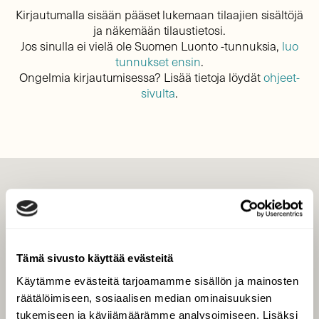
Kirjautumalla sisään pääset lukemaan tilaajien sisältöjä
ja näkemään tilaustietosi.
Jos sinulla ei vielä ole Suomen Luonto -tunnuksia,
luo
tunnukset ensin
.
Ongelmia kirjautumisessa? Lisää tietoja löydät
ohjeet-
sivulta
.
LEHTI
Uusin lehti
Tilaa Suomen Luonto
Tämä sivusto käyttää evästeitä
Tilaa digilukuoikeus
Käytämme evästeitä tarjoamamme sisällön ja mainosten
Äänestä parasta juttua
räätälöimiseen, sosiaalisen median ominaisuuksien
Tilaa uutiskirje
tukemiseen ja kävijämäärämme analysoimiseen. Lisäksi