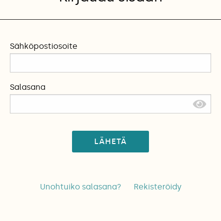
Sähköpostiosoite
Salasana
LÄHETÄ
Unohtuiko salasana?
Rekisteröidy