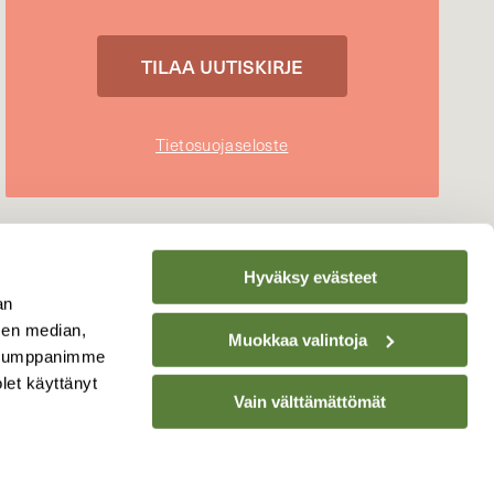
Tietosuojaseloste
Hyväksy evästeet
an
sen median,
Muokkaa valintoja
. Kumppanimme
olet käyttänyt
Vain välttämättömät