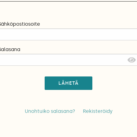
Sähköpostiosoite
Salasana
LÄHETÄ
Unohtuiko salasana?
Rekisteröidy