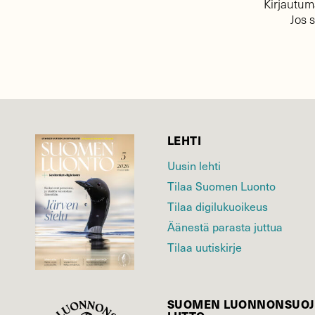
Kirjautuma
Jos 
LEHTI
Uusin lehti
Tilaa Suomen Luonto
Tilaa digilukuoikeus
Äänestä parasta juttua
Tilaa uutiskirje
SUOMEN LUONNON­SUOJ