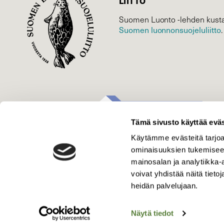
LIITTO
Suomen Luonto -lehden kusta
Suomen luonnonsuojelu­liitto
.
Tämä sivusto käyttää eväs
Käytämme evästeitä tarjoa
ominaisuuksien tukemisee
mainosalan ja analytiikka
voivat yhdistää näitä tietoja
heidän palvelujaan.
Näytä tiedot