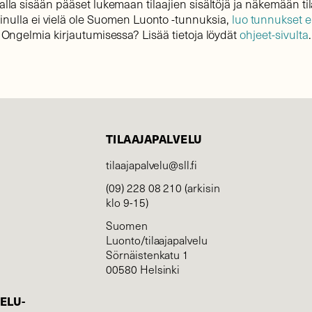
lla sisään pääset lukemaan tilaajien sisältöjä ja näkemään til
sinulla ei vielä ole Suomen Luonto -tunnuksia,
luo tunnukset 
Ongelmia kirjautumisessa? Lisää tietoja löydät
ohjeet-sivulta
.
TILAAJAPALVELU
tilaajapalvelu@sll.fi
(09) 228 08 210 (arkisin
klo 9-15)
Suomen
Luonto/tilaajapalvelu
Sörnäistenkatu 1
00580 Helsinki
ELU­