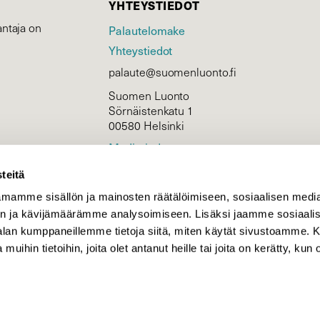
YHTEYSTIEDOT
ntaja on
Palautelomake
Yhteystiedot
palaute@suomenluonto.fi
Suomen Luonto
Sörnäistenkatu 1
00580 Helsinki
Mediatiedot
Tietosuojaseloste
teitä
mamme sisällön ja mainosten räätälöimiseen, sosiaalisen medi
n ja kävijämäärämme analysoimiseen. Lisäksi jaamme sosiaali
KIRJAUDU
-alan kumppaneillemme tietoja siitä, miten käytät sivustoamme
 muihin tietoihin, joita olet antanut heille tai joita on kerätty, kun 