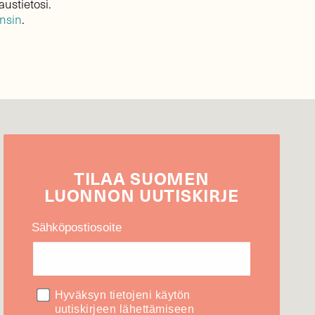
austietosi.
ensin
.
TILAA
SUOMEN
LUONNON
UUTIS­KIRJE
Sähköpostiosoite
Hyväksyn tietojeni käytön
uutiskirjeen lähettämiseen