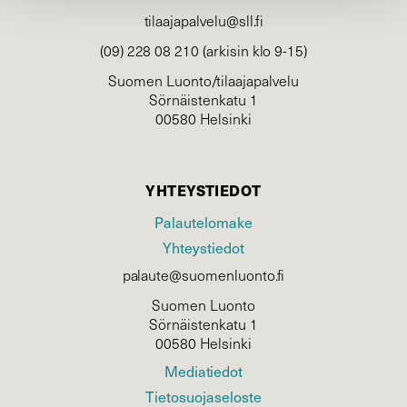
tilaajapalvelu@sll.fi
(09) 228 08 210 (arkisin klo 9-15)
Suomen Luonto/tilaajapalvelu
Sörnäistenkatu 1
00580 Helsinki
YHTEYSTIEDOT
Palautelomake
Yhteystiedot
palaute@suomenluonto.fi
Suomen Luonto
Sörnäistenkatu 1
00580 Helsinki
Mediatiedot
Tietosuojaseloste