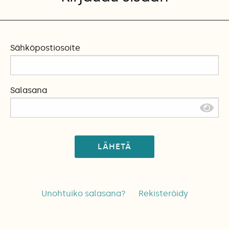
Sähköpostiosoite
Salasana
LÄHETÄ
Unohtuiko salasana?
Rekisteröidy