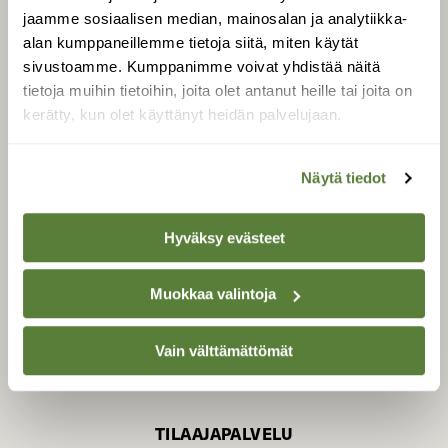
jaamme sosiaalisen median, mainosalan ja analytiikka-
alan kumppaneillemme tietoja siitä, miten käytät
sivustoamme. Kumppanimme voivat yhdistää näitä
SUOMEN LUONNON­
SUOJELU­LIITTO
tietoja muihin tietoihin, joita olet antanut heille tai joita on
kerätty, kun olet käyttänyt heidän palvelujaan.
Suomen Luonto -lehden
Suomen
kustantaja on
luonnonsuojelu­liitto
.
Näytä tiedot
Hyväksy evästeet
Muokkaa valintoja
Vain välttämättömät
TILAAJAPALVELU