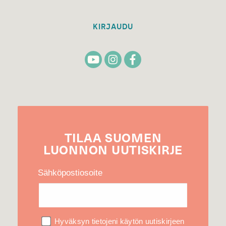
KIRJAUDU
TILAA
SUOMEN
LUONNON
UUTIS­KIRJE
Sähköpostiosoite
Hyväksyn tietojeni käytön uutiskirjeen