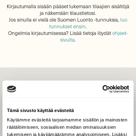
Kirjautumalla sisään pääset lukemaan tilaajien sisältöjä
ja näkemään tilaustietosi.
Jos sinulla ei vielä ole Suomen Luonto -tunnuksia,
luo
tunnukset ensin
.
Ongelmia kirjautumisessa? Lisää tietoja löydät
ohjeet-
sivulta
.
LEHTI
Uusin lehti
Tilaa Suomen Luonto
Tämä sivusto käyttää evästeitä
Tilaa digilukuoikeus
Käytämme evästeitä tarjoamamme sisällön ja mainosten
Äänestä parasta juttua
räätälöimiseen, sosiaalisen median ominaisuuksien
Tilaa uutiskirje
tukemiseen ja kävijämäärämme analysoimiseen. Lisäksi