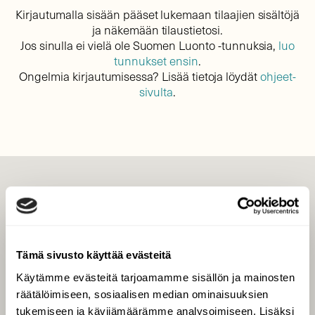
Kirjautumalla sisään pääset lukemaan tilaajien sisältöjä
ja näkemään tilaustietosi.
Jos sinulla ei vielä ole Suomen Luonto -tunnuksia,
luo
tunnukset ensin
.
Ongelmia kirjautumisessa? Lisää tietoja löydät
ohjeet-
sivulta
.
LEHTI
Uusin lehti
Tilaa Suomen Luonto
Tämä sivusto käyttää evästeitä
Tilaa digilukuoikeus
Käytämme evästeitä tarjoamamme sisällön ja mainosten
Äänestä parasta juttua
räätälöimiseen, sosiaalisen median ominaisuuksien
Tilaa uutiskirje
tukemiseen ja kävijämäärämme analysoimiseen. Lisäksi