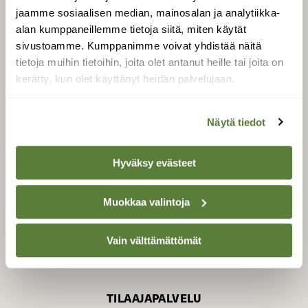
jaamme sosiaalisen median, mainosalan ja analytiikka-
alan kumppaneillemme tietoja siitä, miten käytät
sivustoamme. Kumppanimme voivat yhdistää näitä
SUOMEN LUONNON­
SUOJELU­LIITTO
tietoja muihin tietoihin, joita olet antanut heille tai joita on
kerätty, kun olet käyttänyt heidän palvelujaan.
Suomen Luonto -lehden
Suomen
kustantaja on
luonnonsuojelu­liitto
.
Näytä tiedot
Hyväksy evästeet
Muokkaa valintoja
Vain välttämättömät
TILAAJAPALVELU