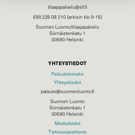
tilaajapalvelu@sll.fi
(09) 228 08 210 (arkisin klo 9-15)
Suomen Luonto/tilaajapalvelu
Sörnäistenkatu 1
00580 Helsinki
YHTEYSTIEDOT
Palautelomake
Yhteystiedot
palaute@suomenluonto.fi
Suomen Luonto
Sörnäistenkatu 1
00580 Helsinki
Mediatiedot
Tietosuojaseloste