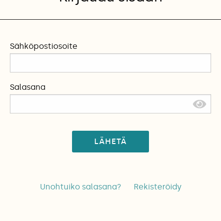
Sähköpostiosoite
Salasana
LÄHETÄ
Unohtuiko salasana?
Rekisteröidy