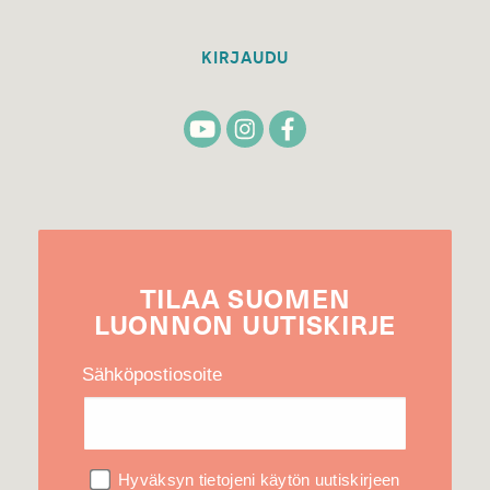
KIRJAUDU
TILAA
SUOMEN
LUONNON
UUTIS­KIRJE
Sähköpostiosoite
Hyväksyn tietojeni käytön uutiskirjeen