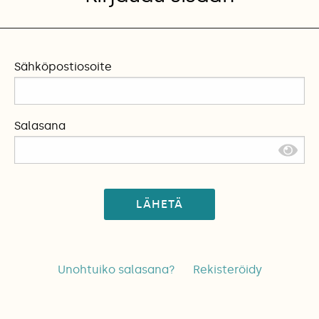
Sähköpostiosoite
Salasana
LÄHETÄ
Unohtuiko salasana?
Rekisteröidy