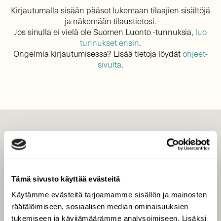
Kirjautumalla sisään pääset lukemaan tilaajien sisältöjä
ja näkemään tilaustietosi.
Jos sinulla ei vielä ole Suomen Luonto -tunnuksia,
luo
tunnukset ensin
.
Ongelmia kirjautumisessa? Lisää tietoja löydät
ohjeet-
sivulta
.
LEHTI
Uusin lehti
Tilaa Suomen Luonto
Tämä sivusto käyttää evästeitä
Tilaa digilukuoikeus
Käytämme evästeitä tarjoamamme sisällön ja mainosten
Äänestä parasta juttua
räätälöimiseen, sosiaalisen median ominaisuuksien
Tilaa uutiskirje
tukemiseen ja kävijämäärämme analysoimiseen. Lisäksi