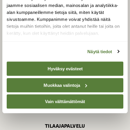
jaamme sosiaalisen median, mainosalan ja analytiikka-
alan kumppaneillemme tietoja siitä, miten käytät
sivustoamme. Kumppanimme voivat yhdistää näitä
SUOMEN LUONNON­
SUOJELU­LIITTO
tietoja muihin tietoihin, joita olet antanut heille tai joita on
kerätty, kun olet käyttänyt heidän palvelujaan.
Suomen Luonto -lehden
Suomen
kustantaja on
luonnonsuojelu­liitto
.
Näytä tiedot
Hyväksy evästeet
Muokkaa valintoja
Vain välttämättömät
TILAAJAPALVELU