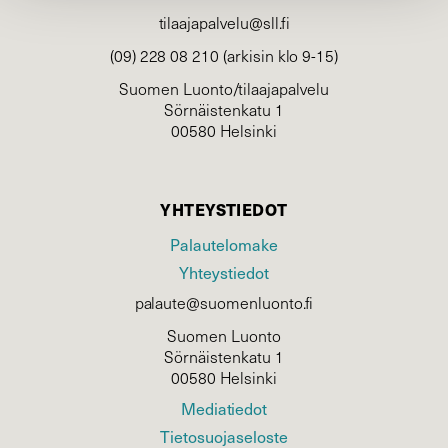
tilaajapalvelu@sll.fi
(09) 228 08 210 (arkisin klo 9-15)
Suomen Luonto/tilaajapalvelu
Sörnäistenkatu 1
00580 Helsinki
YHTEYSTIEDOT
Palautelomake
Yhteystiedot
palaute@suomenluonto.fi
Suomen Luonto
Sörnäistenkatu 1
00580 Helsinki
Mediatiedot
Tietosuojaseloste