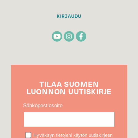
KIRJAUDU
TILAA
SUOMEN
LUONNON
UUTIS­KIRJE
Sähköpostiosoite
Hyväksyn tietojeni käytön uutiskirjeen