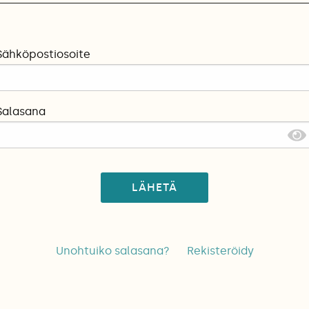
Sähköpostiosoite
Salasana
LÄHETÄ
Unohtuiko salasana?
Rekisteröidy