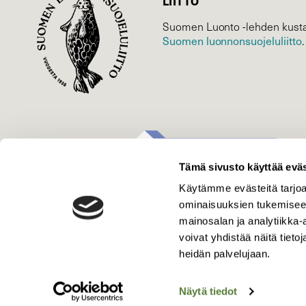
LIITTO
Suomen Luonto -lehden kusta
Suomen luonnonsuojelu­liitto
.
Tämä sivusto käyttää eväs
Käytämme evästeitä tarjoa
ominaisuuksien tukemisee
mainosalan ja analytiikka
voivat yhdistää näitä tietoja
heidän palvelujaan.
Näytä tiedot