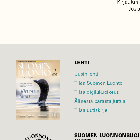
Kirjautuma
Jos 
LEHTI
Uusin lehti
Tilaa Suomen Luonto
Tilaa digilukuoikeus
Äänestä parasta juttua
Tilaa uutiskirje
SUOMEN LUONNON­SUOJ