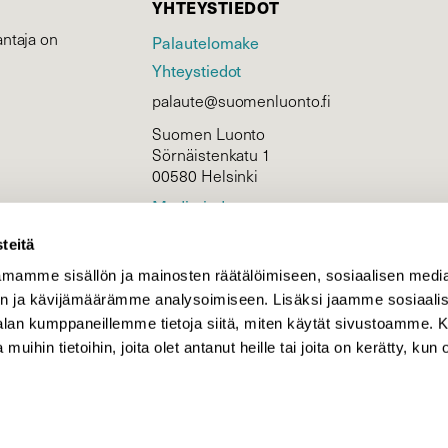
YHTEYSTIEDOT
ntaja on
Palautelomake
Yhteystiedot
palaute@suomenluonto.fi
Suomen Luonto
Sörnäistenkatu 1
00580 Helsinki
Mediatiedot
Tietosuojaseloste
teitä
mamme sisällön ja mainosten räätälöimiseen, sosiaalisen medi
n ja kävijämäärämme analysoimiseen. Lisäksi jaamme sosiaali
KIRJAUDU
-alan kumppaneillemme tietoja siitä, miten käytät sivustoamme
 muihin tietoihin, joita olet antanut heille tai joita on kerätty, kun 