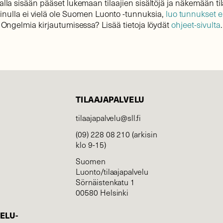
lla sisään pääset lukemaan tilaajien sisältöjä ja näkemään til
sinulla ei vielä ole Suomen Luonto -tunnuksia,
luo tunnukset 
Ongelmia kirjautumisessa? Lisää tietoja löydät
ohjeet-sivulta
.
TILAAJAPALVELU
tilaajapalvelu@sll.fi
(09) 228 08 210 (arkisin
klo 9-15)
Suomen
Luonto/tilaajapalvelu
Sörnäistenkatu 1
00580 Helsinki
ELU­