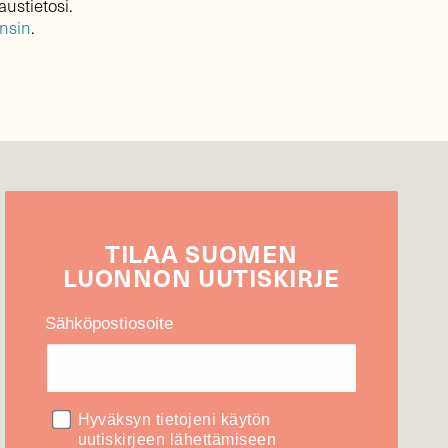
austietosi.
ensin
.
TILAA
SUOMEN
LUONNON
UUTIS­KIRJE
Sähköpostiosoite
Hyväksyn tietojeni käytön
uutiskirjeen lähettämiseen