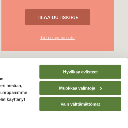
Tietosuojaseloste
Hyväksy evästeet
an
sen median,
Muokkaa valintoja
. Kumppanimme
olet käyttänyt
Vain välttämättömät