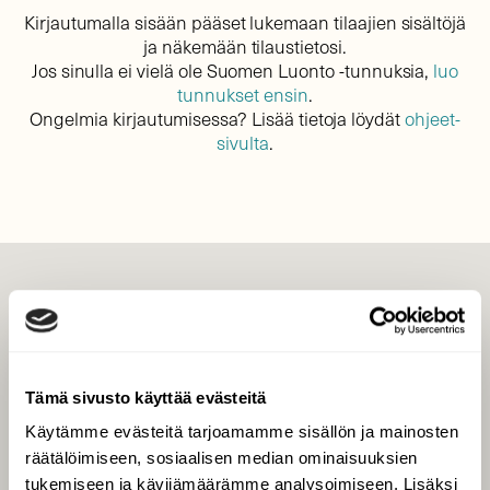
Kirjautumalla sisään pääset lukemaan tilaajien sisältöjä
ja näkemään tilaustietosi.
Jos sinulla ei vielä ole Suomen Luonto -tunnuksia,
luo
tunnukset ensin
.
Ongelmia kirjautumisessa? Lisää tietoja löydät
ohjeet-
sivulta
.
LEHTI
Uusin lehti
Tilaa Suomen Luonto
Tämä sivusto käyttää evästeitä
Tilaa digilukuoikeus
Käytämme evästeitä tarjoamamme sisällön ja mainosten
Äänestä parasta juttua
räätälöimiseen, sosiaalisen median ominaisuuksien
Tilaa uutiskirje
tukemiseen ja kävijämäärämme analysoimiseen. Lisäksi