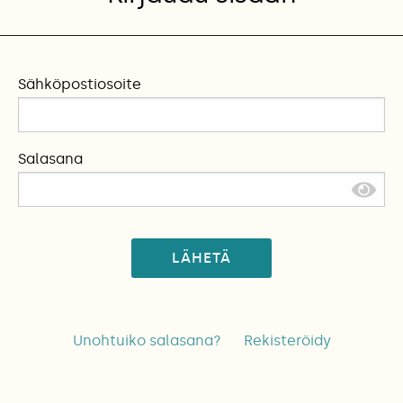
Sähköpostiosoite
Salasana
LÄHETÄ
Unohtuiko salasana?
Rekisteröidy