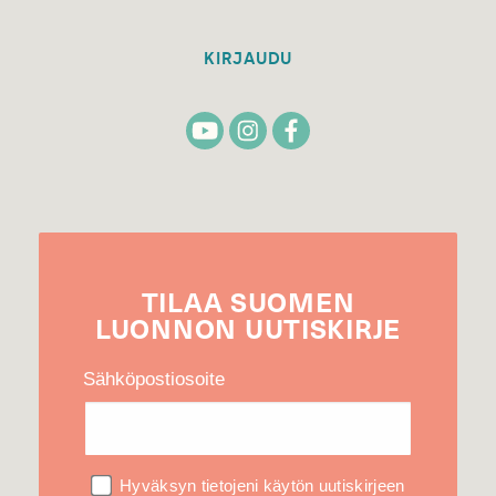
KIRJAUDU
TILAA
SUOMEN
LUONNON
UUTIS­KIRJE
Sähköpostiosoite
Hyväksyn tietojeni käytön uutiskirjeen