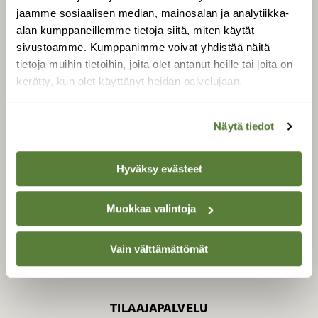
jaamme sosiaalisen median, mainosalan ja analytiikka-
alan kumppaneillemme tietoja siitä, miten käytät
sivustoamme. Kumppanimme voivat yhdistää näitä
SUOMEN LUONNON­
SUOJELU­LIITTO
tietoja muihin tietoihin, joita olet antanut heille tai joita on
kerätty, kun olet käyttänyt heidän palvelujaan.
Suomen Luonto -lehden
kustantaja on
Suomen
luonnonsuojelu­liitto
.
Näytä tiedot
Hyväksy evästeet
Muokkaa valintoja
Vain välttämättömät
TILAAJAPALVELU