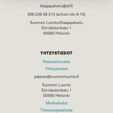
tilaajapalvelu@sll.fi
(09) 228 08 210 (arkisin klo 9-15)
Suomen Luonto/tilaajapalvelu
Sörnäistenkatu 1
00580 Helsinki
YHTEYSTIEDOT
Palautelomake
Yhteystiedot
palaute@suomenluonto.fi
Suomen Luonto
Sörnäistenkatu 1
00580 Helsinki
Mediatiedot
Tietosuojaseloste