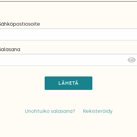
Sähköpostiosoite
Salasana
LÄHETÄ
Unohtuiko salasana?
Rekisteröidy