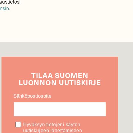
austietosi.
ensin
.
TILAA
SUOMEN
LUONNON
UUTIS­KIRJE
Sähköpostiosoite
Hyväksyn tietojeni käytön
uutiskirjeen lähettämiseen