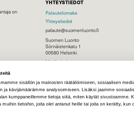
YHTEYSTIEDOT
ntaja on
Palautelomake
Yhteystiedot
palaute@suomenluonto.fi
Suomen Luonto
Sörnäistenkatu 1
00580 Helsinki
Mediatiedot
Tietosuojaseloste
teitä
mamme sisällön ja mainosten räätälöimiseen, sosiaalisen medi
n ja kävijämäärämme analysoimiseen. Lisäksi jaamme sosiaali
KIRJAUDU
-alan kumppaneillemme tietoja siitä, miten käytät sivustoamme
 muihin tietoihin, joita olet antanut heille tai joita on kerätty, kun 