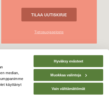
Tietosuojaseloste
Hyväksy evästeet
an
sen median,
Muokkaa valintoja
. Kumppanimme
olet käyttänyt
Vain välttämättömät