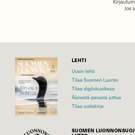
Kirjautuma
Jos 
LEHTI
Uusin lehti
Tilaa Suomen Luonto
Tilaa digilukuoikeus
Äänestä parasta juttua
Tilaa uutiskirje
SUOMEN LUONNON­SUOJ