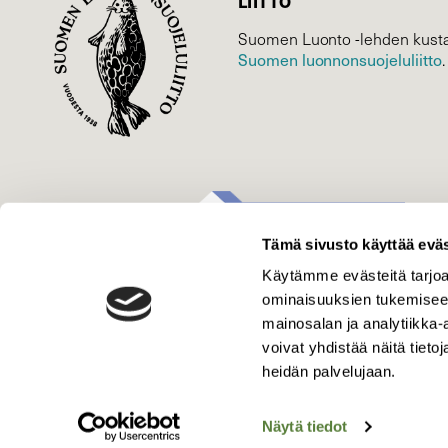
LIITTO
Suomen Luonto -lehden kusta
Suomen luonnonsuojelu­liitto
.
Tämä sivusto käyttää eväs
Käytämme evästeitä tarjoa
ominaisuuksien tukemisee
mainosalan ja analytiikka
voivat yhdistää näitä tietoja
heidän palvelujaan.
Näytä tiedot