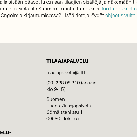
lla sisään pääset lukemaan tilaajien sisältöjä ja näkemään til
sinulla ei vielä ole Suomen Luonto -tunnuksia,
luo tunnukset 
Ongelmia kirjautumisessa? Lisää tietoja löydät
ohjeet-sivulta
.
TILAAJAPALVELU
tilaajapalvelu@sll.fi
(09) 228 08 210 (arkisin
klo 9-15)
Suomen
Luonto/tilaajapalvelu
Sörnäistenkatu 1
00580 Helsinki
ELU­