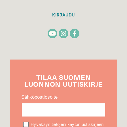
KIRJAUDU
TILAA
SUOMEN
LUONNON
UUTIS­KIRJE
Sähköpostiosoite
Hyväksyn tietojeni käytön uutiskirjeen