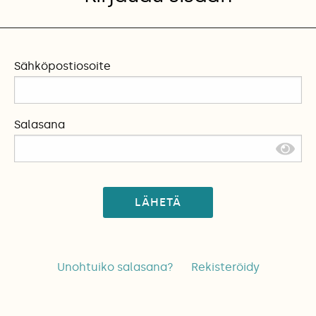
Sähköpostiosoite
Salasana
LÄHETÄ
Unohtuiko salasana?
Rekisteröidy