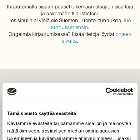
Kirjautumalla sisään pääset lukemaan tilaajien sisältöjä
ja näkemään tilaustietosi.
Jos sinulla ei vielä ole Suomen Luonto -tunnuksia,
luo
tunnukset ensin
.
Ongelmia kirjautumisessa? Lisää tietoja löydät
ohjeet-
sivulta
.
LEHTI
Uusin lehti
Tilaa Suomen Luonto
Tämä sivusto käyttää evästeitä
Tilaa digilukuoikeus
Käytämme evästeitä tarjoamamme sisällön ja mainosten
Äänestä parasta juttua
räätälöimiseen, sosiaalisen median ominaisuuksien
Tilaa uutiskirje
tukemiseen ja kävijämäärämme analysoimiseen. Lisäksi