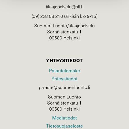
tilaajapalvelu@sll.fi
(09) 228 08 210 (arkisin klo 9-15)
Suomen Luonto/tilaajapalvelu
Sörnäistenkatu 1
00580 Helsinki
YHTEYSTIEDOT
Palautelomake
Yhteystiedot
palaute@suomenluonto.fi
Suomen Luonto
Sörnäistenkatu 1
00580 Helsinki
Mediatiedot
Tietosuojaseloste