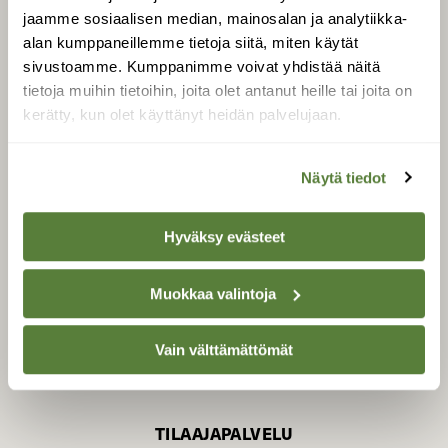
jaamme sosiaalisen median, mainosalan ja analytiikka-
alan kumppaneillemme tietoja siitä, miten käytät
sivustoamme. Kumppanimme voivat yhdistää näitä
SUOMEN LUONNON­
SUOJELU­LIITTO
tietoja muihin tietoihin, joita olet antanut heille tai joita on
kerätty, kun olet käyttänyt heidän palvelujaan.
Suomen Luonto -lehden
Suomen
kustantaja on
luonnonsuojelu­liitto
.
Näytä tiedot
Hyväksy evästeet
Muokkaa valintoja
Vain välttämättömät
TILAAJAPALVELU