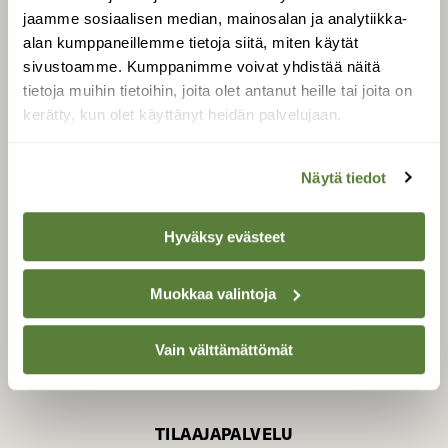
jaamme sosiaalisen median, mainosalan ja analytiikka-
alan kumppaneillemme tietoja siitä, miten käytät
sivustoamme. Kumppanimme voivat yhdistää näitä
SUOMEN LUONNON­
SUOJELU­LIITTO
tietoja muihin tietoihin, joita olet antanut heille tai joita on
kerätty, kun olet käyttänyt heidän palvelujaan.
Suomen Luonto -lehden
kustantaja on
Suomen
luonnonsuojelu­liitto
.
Näytä tiedot
Hyväksy evästeet
Muokkaa valintoja
Vain välttämättömät
TILAAJAPALVELU