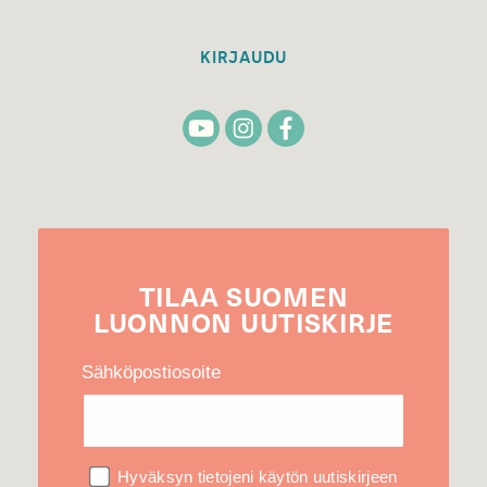
KIRJAUDU
TILAA
SUOMEN
LUONNON
UUTIS­KIRJE
Sähköpostiosoite
Hyväksyn tietojeni käytön uutiskirjeen