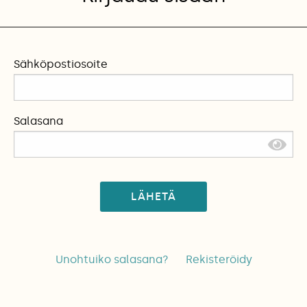
Sähköpostiosoite
Salasana
LÄHETÄ
Unohtuiko salasana?
Rekisteröidy