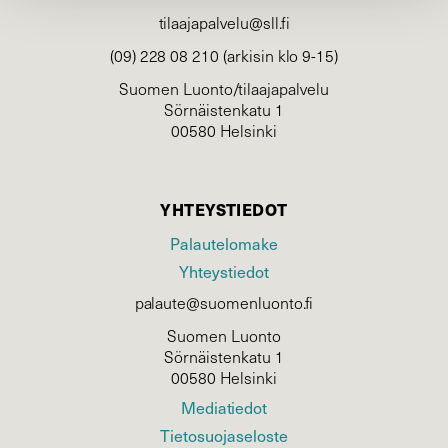
tilaajapalvelu@sll.fi
(09) 228 08 210 (arkisin klo 9-15)
Suomen Luonto/tilaajapalvelu
Sörnäistenkatu 1
00580 Helsinki
YHTEYSTIEDOT
Palautelomake
Yhteystiedot
palaute@suomenluonto.fi
Suomen Luonto
Sörnäistenkatu 1
00580 Helsinki
Mediatiedot
Tietosuojaseloste