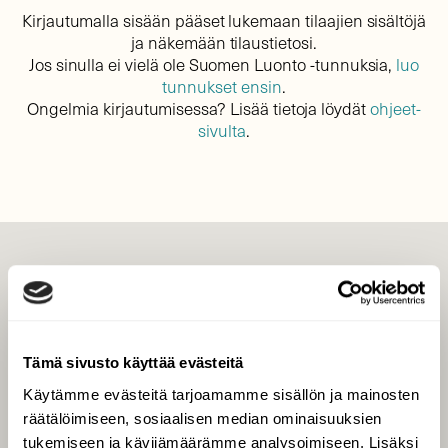
Kirjautumalla sisään pääset lukemaan tilaajien sisältöjä
ja näkemään tilaustietosi.
Jos sinulla ei vielä ole Suomen Luonto -tunnuksia,
luo
tunnukset ensin
.
Ongelmia kirjautumisessa? Lisää tietoja löydät
ohjeet-
sivulta
.
LEHTI
Uusin lehti
Tilaa Suomen Luonto
Tämä sivusto käyttää evästeitä
Tilaa digilukuoikeus
Käytämme evästeitä tarjoamamme sisällön ja mainosten
Äänestä parasta juttua
räätälöimiseen, sosiaalisen median ominaisuuksien
Tilaa uutiskirje
tukemiseen ja kävijämäärämme analysoimiseen. Lisäksi