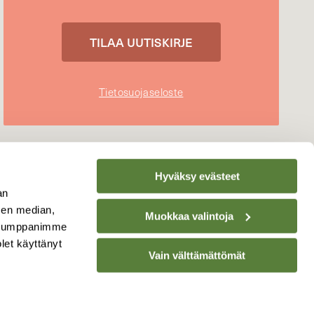
Tietosuojaseloste
Hyväksy evästeet
an
sen median,
Muokkaa valintoja
. Kumppanimme
olet käyttänyt
Vain välttämättömät