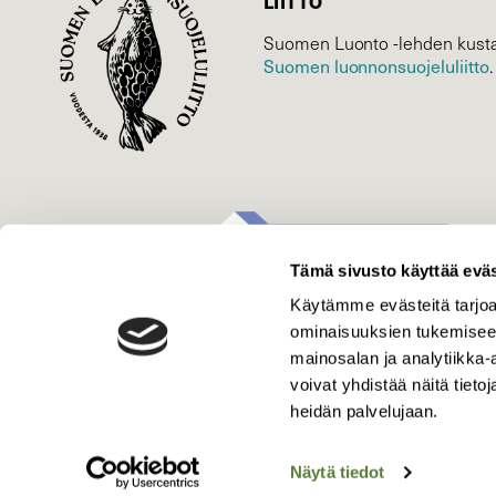
LIITTO
Suomen Luonto -lehden kusta
Suomen luonnonsuojelu­liitto
.
Tämä sivusto käyttää eväs
Käytämme evästeitä tarjoa
ominaisuuksien tukemisee
mainosalan ja analytiikka
voivat yhdistää näitä tietoja
heidän palvelujaan.
Näytä tiedot