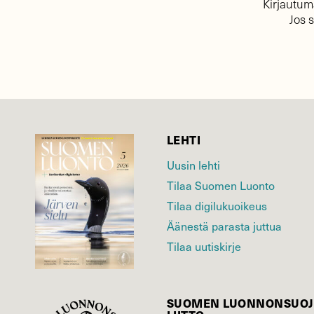
Kirjautuma
Jos 
LEHTI
Uusin lehti
Tilaa Suomen Luonto
Tilaa digilukuoikeus
Äänestä parasta juttua
Tilaa uutiskirje
SUOMEN LUONNON­SUOJ