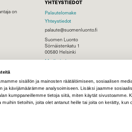
YHTEYSTIEDOT
ntaja on
Palautelomake
Yhteystiedot
palaute@suomenluonto.fi
Suomen Luonto
Sörnäistenkatu 1
00580 Helsinki
Mediatiedot
Tietosuojaseloste
teitä
mamme sisällön ja mainosten räätälöimiseen, sosiaalisen medi
n ja kävijämäärämme analysoimiseen. Lisäksi jaamme sosiaali
KIRJAUDU
-alan kumppaneillemme tietoja siitä, miten käytät sivustoamme
 muihin tietoihin, joita olet antanut heille tai joita on kerätty, kun 