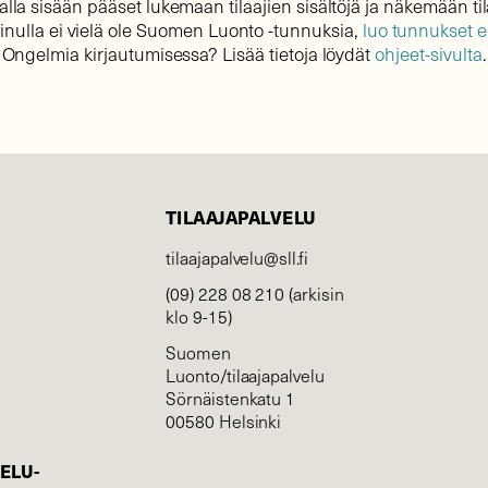
lla sisään pääset lukemaan tilaajien sisältöjä ja näkemään til
sinulla ei vielä ole Suomen Luonto -tunnuksia,
luo tunnukset 
Ongelmia kirjautumisessa? Lisää tietoja löydät
ohjeet-sivulta
.
TILAAJAPALVELU
tilaajapalvelu@sll.fi
(09) 228 08 210 (arkisin
klo 9-15)
Suomen
Luonto/tilaajapalvelu
Sörnäistenkatu 1
00580 Helsinki
ELU­