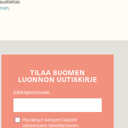
austietosi.
ensin
.
TILAA
SUOMEN
LUONNON
UUTIS­KIRJE
Sähköpostiosoite
Hyväksyn tietojeni käytön
uutiskirjeen lähettämiseen