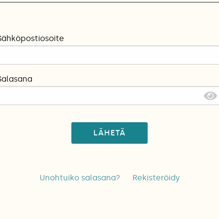
Sähköpostiosoite
Salasana
LÄHETÄ
Unohtuiko salasana?
Rekisteröidy