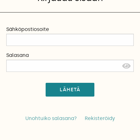
Sähköpostiosoite
Salasana
LÄHETÄ
Unohtuiko salasana?
Rekisteröidy