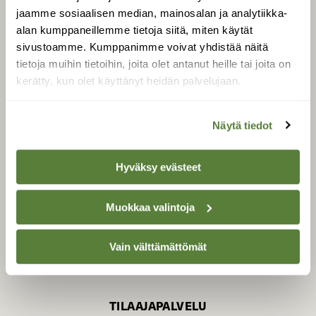
jaamme sosiaalisen median, mainosalan ja analytiikka-
alan kumppaneillemme tietoja siitä, miten käytät
sivustoamme. Kumppanimme voivat yhdistää näitä
SUOMEN LUONNON­
SUOJELU­LIITTO
tietoja muihin tietoihin, joita olet antanut heille tai joita on
kerätty, kun olet käyttänyt heidän palvelujaan.
Suomen Luonto -lehden
Suomen
kustantaja on
luonnonsuojelu­liitto
.
Näytä tiedot
Hyväksy evästeet
Muokkaa valintoja
Vain välttämättömät
TILAAJAPALVELU