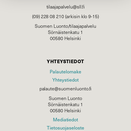
tilaajapalvelu@sll.fi
(09) 228 08 210 (arkisin klo 9-15)
Suomen Luonto/tilaajapalvelu
Sörnäistenkatu 1
00580 Helsinki
YHTEYSTIEDOT
Palautelomake
Yhteystiedot
palaute@suomenluonto.fi
Suomen Luonto
Sörnäistenkatu 1
00580 Helsinki
Mediatiedot
Tietosuojaseloste