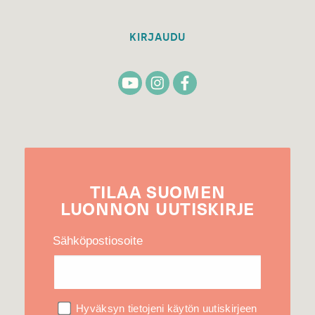
KIRJAUDU
TILAA
SUOMEN
LUONNON
UUTIS­KIRJE
Sähköpostiosoite
Hyväksyn tietojeni käytön uutiskirjeen