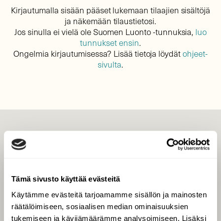
Kirjautumalla sisään pääset lukemaan tilaajien sisältöjä
ja näkemään tilaustietosi.
Jos sinulla ei vielä ole Suomen Luonto -tunnuksia,
luo
tunnukset ensin
.
Ongelmia kirjautumisessa? Lisää tietoja löydät
ohjeet-
sivulta
.
LEHTI
Uusin lehti
Tilaa Suomen Luonto
Tämä sivusto käyttää evästeitä
Tilaa digilukuoikeus
Käytämme evästeitä tarjoamamme sisällön ja mainosten
Äänestä parasta juttua
räätälöimiseen, sosiaalisen median ominaisuuksien
Tilaa uutiskirje
tukemiseen ja kävijämäärämme analysoimiseen. Lisäksi