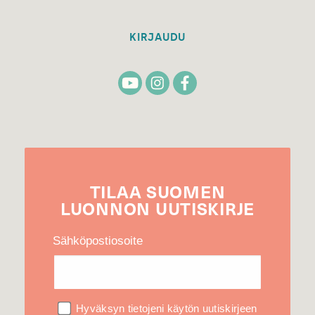
KIRJAUDU
TILAA
SUOMEN
LUONNON
UUTIS­KIRJE
Sähköpostiosoite
Hyväksyn tietojeni käytön uutiskirjeen