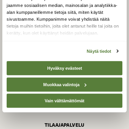
jaamme sosiaalisen median, mainosalan ja analytiikka-
alan kumppaneillemme tietoja siitä, miten käytät
sivustoamme. Kumppanimme voivat yhdistää näitä
SUOMEN LUONNON­
SUOJELU­LIITTO
tietoja muihin tietoihin, joita olet antanut heille tai joita on
kerätty, kun olet käyttänyt heidän palvelujaan.
Suomen Luonto -lehden
Suomen
kustantaja on
luonnonsuojelu­liitto
.
Näytä tiedot
Hyväksy evästeet
Muokkaa valintoja
Vain välttämättömät
TILAAJAPALVELU