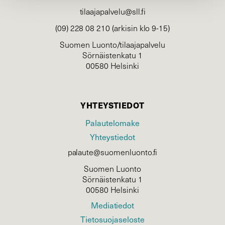
tilaajapalvelu@sll.fi
(09) 228 08 210 (arkisin klo 9-15)
Suomen Luonto/tilaajapalvelu
Sörnäistenkatu 1
00580 Helsinki
YHTEYSTIEDOT
Palautelomake
Yhteystiedot
palaute@suomenluonto.fi
Suomen Luonto
Sörnäistenkatu 1
00580 Helsinki
Mediatiedot
Tietosuojaseloste