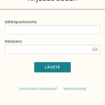
Sähköpostiosoite
Salasana
LÄHETÄ
Unohtuiko salasana?
Rekisteröidy