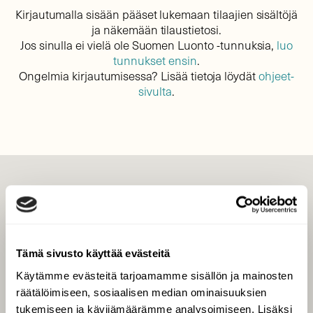
Kirjautumalla sisään pääset lukemaan tilaajien sisältöjä
ja näkemään tilaustietosi.
Jos sinulla ei vielä ole Suomen Luonto -tunnuksia,
luo
tunnukset ensin
.
Ongelmia kirjautumisessa? Lisää tietoja löydät
ohjeet-
sivulta
.
LEHTI
Uusin lehti
Tilaa Suomen Luonto
Tämä sivusto käyttää evästeitä
Tilaa digilukuoikeus
Käytämme evästeitä tarjoamamme sisällön ja mainosten
Äänestä parasta juttua
räätälöimiseen, sosiaalisen median ominaisuuksien
Tilaa uutiskirje
tukemiseen ja kävijämäärämme analysoimiseen. Lisäksi