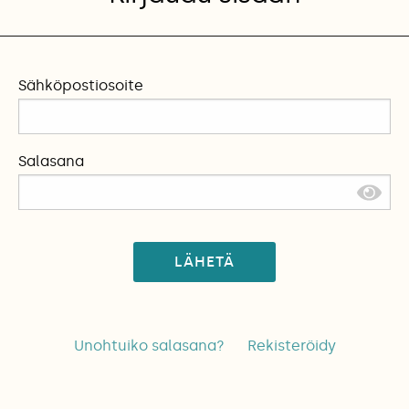
Sähköpostiosoite
Salasana
LÄHETÄ
Unohtuiko salasana?
Rekisteröidy