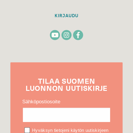
KIRJAUDU
TILAA
SUOMEN
LUONNON
UUTIS­KIRJE
Sähköpostiosoite
Hyväksyn tietojeni käytön uutiskirjeen