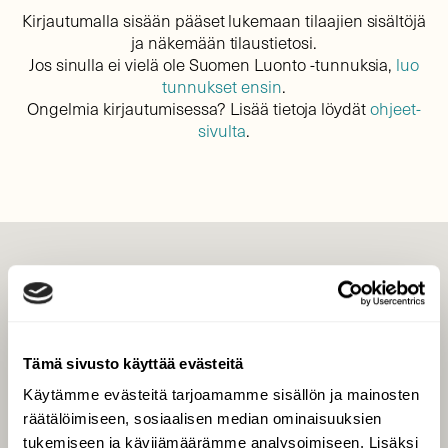
Kirjautumalla sisään pääset lukemaan tilaajien sisältöjä
ja näkemään tilaustietosi.
Jos sinulla ei vielä ole Suomen Luonto -tunnuksia,
luo
tunnukset ensin
.
Ongelmia kirjautumisessa? Lisää tietoja löydät
ohjeet-
sivulta
.
LEHTI
Uusin lehti
Tilaa Suomen Luonto
Tämä sivusto käyttää evästeitä
Tilaa digilukuoikeus
Käytämme evästeitä tarjoamamme sisällön ja mainosten
Äänestä parasta juttua
räätälöimiseen, sosiaalisen median ominaisuuksien
Tilaa uutiskirje
tukemiseen ja kävijämäärämme analysoimiseen. Lisäksi