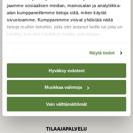
jaamme sosiaalisen median, mainosalan ja analytiikka-
alan kumppaneillemme tietoja siitä, miten käytät
sivustoamme. Kumppanimme voivat yhdistää näitä
SUOMEN LUONNON­
SUOJELU­LIITTO
tietoja muihin tietoihin, joita olet antanut heille tai joita on
kerätty, kun olet käyttänyt heidän palvelujaan.
Suomen Luonto -lehden
Suomen
kustantaja on
luonnonsuojelu­liitto
.
Näytä tiedot
Hyväksy evästeet
Muokkaa valintoja
Vain välttämättömät
TILAAJAPALVELU