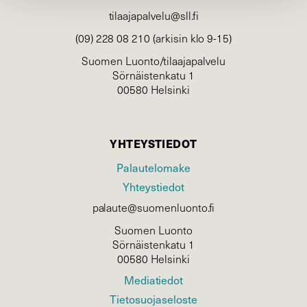
tilaajapalvelu@sll.fi
(09) 228 08 210 (arkisin klo 9-15)
Suomen Luonto/tilaajapalvelu
Sörnäistenkatu 1
00580 Helsinki
YHTEYSTIEDOT
Palautelomake
Yhteystiedot
palaute@suomenluonto.fi
Suomen Luonto
Sörnäistenkatu 1
00580 Helsinki
Mediatiedot
Tietosuojaseloste