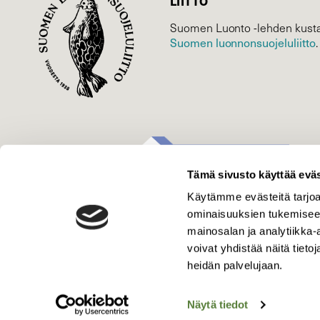
LIITTO
Suomen Luonto -lehden kusta
Suomen luonnonsuojelu­liitto
.
Tämä sivusto käyttää eväs
Käytämme evästeitä tarjoa
ominaisuuksien tukemisee
mainosalan ja analytiikka
voivat yhdistää näitä tietoja
heidän palvelujaan.
Näytä tiedot