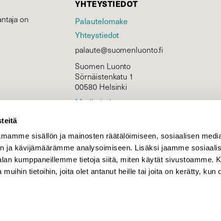
YHTEYSTIEDOT
ntaja on
Palautelomake
Yhteystiedot
palaute@suomenluonto.fi
Suomen Luonto
Sörnäistenkatu 1
00580 Helsinki
Mediatiedot
Tietosuojaseloste
teitä
mamme sisällön ja mainosten räätälöimiseen, sosiaalisen medi
n ja kävijämäärämme analysoimiseen. Lisäksi jaamme sosiaali
KIRJAUDU
-alan kumppaneillemme tietoja siitä, miten käytät sivustoamme
 muihin tietoihin, joita olet antanut heille tai joita on kerätty, kun 