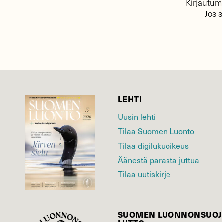
Kirjautuma
Jos 
LEHTI
Uusin lehti
Tilaa Suomen Luonto
Tilaa digilukuoikeus
Äänestä parasta juttua
Tilaa uutiskirje
SUOMEN LUONNON­SUOJ