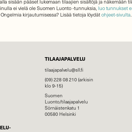
lla sisään pääset lukemaan tilaajien sisältöjä ja näkemään til
sinulla ei vielä ole Suomen Luonto -tunnuksia,
luo tunnukset 
Ongelmia kirjautumisessa? Lisää tietoja löydät
ohjeet-sivulta
.
TILAAJAPALVELU
tilaajapalvelu@sll.fi
(09) 228 08 210 (arkisin
klo 9-15)
Suomen
Luonto/tilaajapalvelu
Sörnäistenkatu 1
00580 Helsinki
ELU­