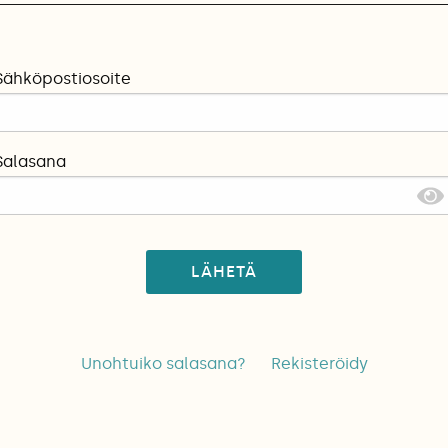
Sähköpostiosoite
Salasana
LÄHETÄ
Unohtuiko salasana?
Rekisteröidy