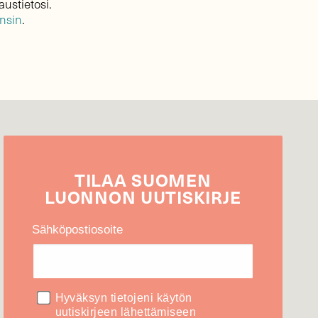
austietosi.
ensin
.
TILAA
SUOMEN
LUONNON
UUTIS­KIRJE
Sähköpostiosoite
Hyväksyn tietojeni käytön
uutiskirjeen lähettämiseen