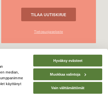
Tietosuojaseloste
Hyväksy evästeet
an
sen median,
Muokkaa valintoja
. Kumppanimme
olet käyttänyt
Vain välttämättömät