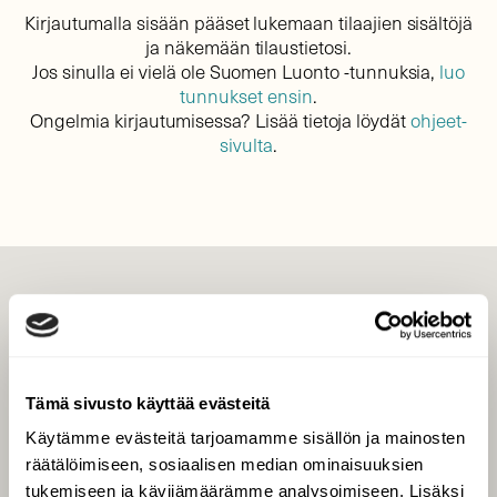
Kirjautumalla sisään pääset lukemaan tilaajien sisältöjä
ja näkemään tilaustietosi.
Jos sinulla ei vielä ole Suomen Luonto -tunnuksia,
luo
tunnukset ensin
.
Ongelmia kirjautumisessa? Lisää tietoja löydät
ohjeet-
sivulta
.
LEHTI
Uusin lehti
Tilaa Suomen Luonto
Tämä sivusto käyttää evästeitä
Tilaa digilukuoikeus
Käytämme evästeitä tarjoamamme sisällön ja mainosten
Äänestä parasta juttua
räätälöimiseen, sosiaalisen median ominaisuuksien
Tilaa uutiskirje
tukemiseen ja kävijämäärämme analysoimiseen. Lisäksi