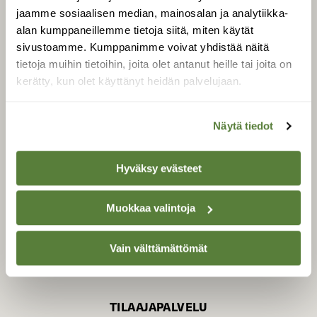
jaamme sosiaalisen median, mainosalan ja analytiikka-
alan kumppaneillemme tietoja siitä, miten käytät
sivustoamme. Kumppanimme voivat yhdistää näitä
SUOMEN LUONNON­
SUOJELU­LIITTO
tietoja muihin tietoihin, joita olet antanut heille tai joita on
kerätty, kun olet käyttänyt heidän palvelujaan.
Suomen Luonto -lehden
Suomen
kustantaja on
luonnonsuojelu­liitto
.
Näytä tiedot
Hyväksy evästeet
Muokkaa valintoja
Vain välttämättömät
TILAAJAPALVELU