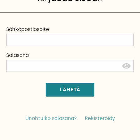
Sähköpostiosoite
Salasana
LÄHETÄ
Unohtuiko salasana?
Rekisteröidy