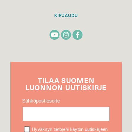
KIRJAUDU
TILAA
SUOMEN
LUONNON
UUTIS­KIRJE
Sähköpostiosoite
Hyväksyn tietojeni käytön uutiskirjeen