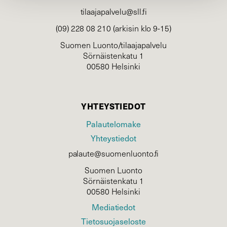
tilaajapalvelu@sll.fi
(09) 228 08 210 (arkisin klo 9-15)
Suomen Luonto/tilaajapalvelu
Sörnäistenkatu 1
00580 Helsinki
YHTEYSTIEDOT
Palautelomake
Yhteystiedot
palaute@suomenluonto.fi
Suomen Luonto
Sörnäistenkatu 1
00580 Helsinki
Mediatiedot
Tietosuojaseloste