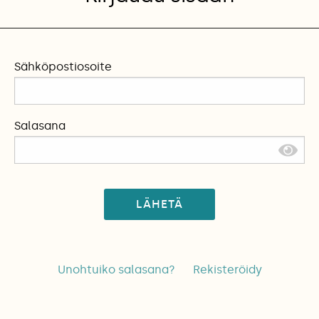
Sähköpostiosoite
Salasana
LÄHETÄ
Unohtuiko salasana?
Rekisteröidy