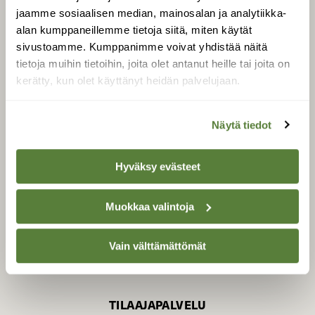
jaamme sosiaalisen median, mainosalan ja analytiikka-
alan kumppaneillemme tietoja siitä, miten käytät
sivustoamme. Kumppanimme voivat yhdistää näitä
SUOMEN LUONNON­
SUOJELU­LIITTO
tietoja muihin tietoihin, joita olet antanut heille tai joita on
kerätty, kun olet käyttänyt heidän palvelujaan.
Suomen Luonto -lehden
Suomen
kustantaja on
luonnonsuojelu­liitto
.
Näytä tiedot
Hyväksy evästeet
Muokkaa valintoja
Vain välttämättömät
TILAAJAPALVELU