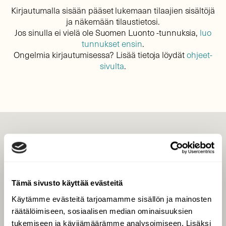
Kirjautumalla sisään pääset lukemaan tilaajien sisältöjä
ja näkemään tilaustietosi.
Jos sinulla ei vielä ole Suomen Luonto -tunnuksia,
luo
tunnukset ensin
.
Ongelmia kirjautumisessa? Lisää tietoja löydät
ohjeet-
sivulta
.
LEHTI
Uusin lehti
Tilaa Suomen Luonto
Tämä sivusto käyttää evästeitä
Tilaa digilukuoikeus
Käytämme evästeitä tarjoamamme sisällön ja mainosten
Äänestä parasta juttua
räätälöimiseen, sosiaalisen median ominaisuuksien
Tilaa uutiskirje
tukemiseen ja kävijämäärämme analysoimiseen. Lisäksi