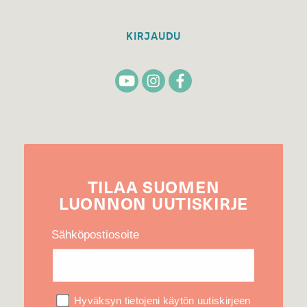
KIRJAUDU
TILAA
SUOMEN
LUONNON
UUTIS­KIRJE
Sähköpostiosoite
Hyväksyn tietojeni käytön uutiskirjeen