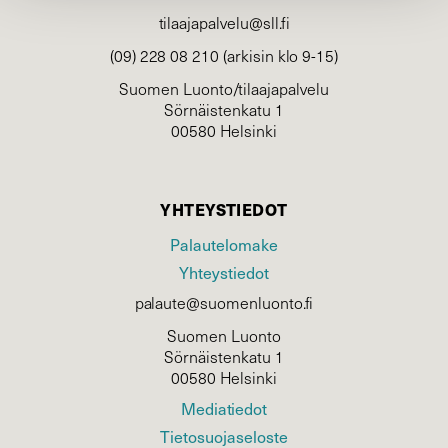
tilaajapalvelu@sll.fi
(09) 228 08 210 (arkisin klo 9-15)
Suomen Luonto/tilaajapalvelu
Sörnäistenkatu 1
00580 Helsinki
YHTEYSTIEDOT
Palautelomake
Yhteystiedot
palaute@suomenluonto.fi
Suomen Luonto
Sörnäistenkatu 1
00580 Helsinki
Mediatiedot
Tietosuojaseloste