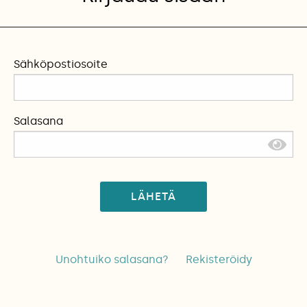
Sähköpostiosoite
Salasana
LÄHETÄ
Unohtuiko salasana?
Rekisteröidy