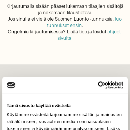
Kirjautumalla sisään pääset lukemaan tilaajien sisältöjä
ja näkemään tilaustietosi.
Jos sinulla ei vielä ole Suomen Luonto -tunnuksia,
luo
tunnukset ensin
.
Ongelmia kirjautumisessa? Lisää tietoja löydät
ohjeet-
sivulta
.
LEHTI
Uusin lehti
Tilaa Suomen Luonto
Tämä sivusto käyttää evästeitä
Tilaa digilukuoikeus
Käytämme evästeitä tarjoamamme sisällön ja mainosten
Äänestä parasta juttua
räätälöimiseen, sosiaalisen median ominaisuuksien
Tilaa uutiskirje
tukemiseen ja kävijämäärämme analysoimiseen. Lisäksi