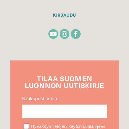
KIRJAUDU
TILAA
SUOMEN
LUONNON
UUTIS­KIRJE
Sähköpostiosoite
Hyväksyn tietojeni käytön uutiskirjeen