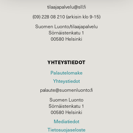
tilaajapalvelu@sll.fi
(09) 228 08 210 (arkisin klo 9-15)
Suomen Luonto/tilaajapalvelu
Sörnäistenkatu 1
00580 Helsinki
YHTEYSTIEDOT
Palautelomake
Yhteystiedot
palaute@suomenluonto.fi
Suomen Luonto
Sörnäistenkatu 1
00580 Helsinki
Mediatiedot
Tietosuojaseloste