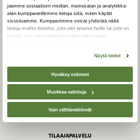
jaamme sosiaalisen median, mainosalan ja analytiikka-
alan kumppaneillemme tietoja siitä, miten käytät
sivustoamme. Kumppanimme voivat yhdistää näitä
SUOMEN LUONNON­
SUOJELU­LIITTO
tietoja muihin tietoihin, joita olet antanut heille tai joita on
kerätty, kun olet käyttänyt heidän palvelujaan.
Suomen Luonto -lehden
Suomen
kustantaja on
luonnonsuojelu­liitto
.
Näytä tiedot
Hyväksy evästeet
Muokkaa valintoja
Vain välttämättömät
TILAAJAPALVELU