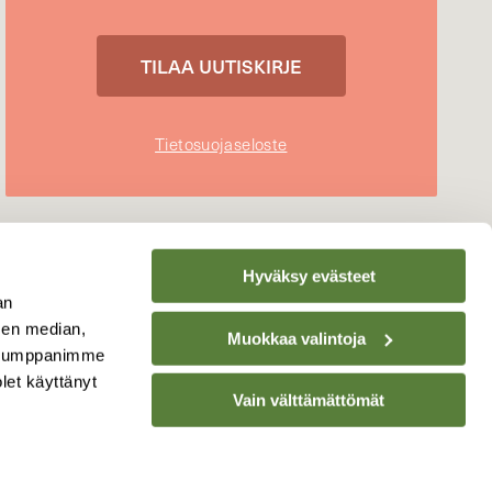
Tietosuojaseloste
Hyväksy evästeet
an
sen median,
Muokkaa valintoja
. Kumppanimme
olet käyttänyt
Vain välttämättömät