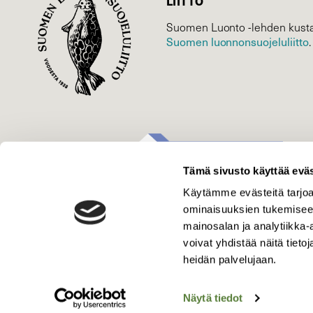
LIITTO
Suomen Luonto -lehden kusta
Suomen luonnonsuojelu­liitto
.
Tämä sivusto käyttää eväs
Käytämme evästeitä tarjoa
ominaisuuksien tukemisee
mainosalan ja analytiikka
voivat yhdistää näitä tietoja
heidän palvelujaan.
Näytä tiedot