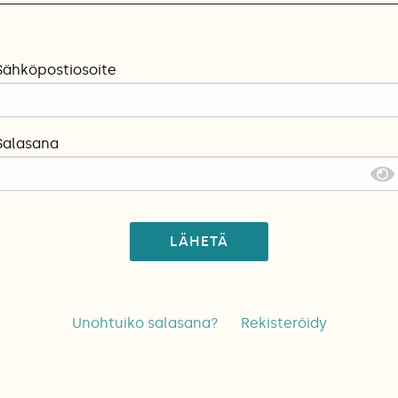
Sähköpostiosoite
Salasana
LÄHETÄ
Unohtuiko salasana?
Rekisteröidy