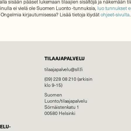
lla sisään pääset lukemaan tilaajien sisältöjä ja näkemään til
sinulla ei vielä ole Suomen Luonto -tunnuksia,
luo tunnukset 
Ongelmia kirjautumisessa? Lisää tietoja löydät
ohjeet-sivulta
.
TILAAJAPALVELU
tilaajapalvelu@sll.fi
(09) 228 08 210 (arkisin
klo 9-15)
Suomen
Luonto/tilaajapalvelu
Sörnäistenkatu 1
00580 Helsinki
ELU­