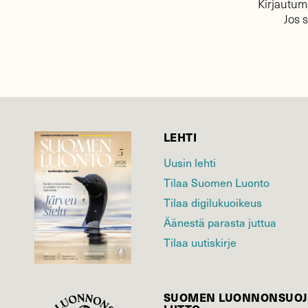
Kirjautuma
Jos 
LEHTI
Uusin lehti
Tilaa Suomen Luonto
Tilaa digilukuoikeus
Äänestä parasta juttua
Tilaa uutiskirje
SUOMEN LUONNON­SUOJ