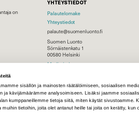
YHTEYSTIEDOT
ntaja on
Palautelomake
Yhteystiedot
palaute@suomenluonto.fi
Suomen Luonto
Sörnäistenkatu 1
00580 Helsinki
Mediatiedot
Tietosuojaseloste
teitä
mamme sisällön ja mainosten räätälöimiseen, sosiaalisen medi
n ja kävijämäärämme analysoimiseen. Lisäksi jaamme sosiaali
KIRJAUDU
-alan kumppaneillemme tietoja siitä, miten käytät sivustoamme
 muihin tietoihin, joita olet antanut heille tai joita on kerätty, kun 