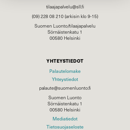
tilaajapalvelu@sll.fi
(09) 228 08 210 (arkisin klo 9-15)
Suomen Luonto/tilaajapalvelu
Sörnäistenkatu 1
00580 Helsinki
YHTEYSTIEDOT
Palautelomake
Yhteystiedot
palaute@suomenluonto.fi
Suomen Luonto
Sörnäistenkatu 1
00580 Helsinki
Mediatiedot
Tietosuojaseloste