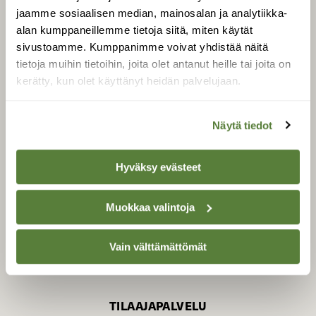
jaamme sosiaalisen median, mainosalan ja analytiikka-
alan kumppaneillemme tietoja siitä, miten käytät
sivustoamme. Kumppanimme voivat yhdistää näitä
SUOMEN LUONNON­
SUOJELU­LIITTO
tietoja muihin tietoihin, joita olet antanut heille tai joita on
kerätty, kun olet käyttänyt heidän palvelujaan.
Suomen Luonto -lehden
Suomen
kustantaja on
luonnonsuojelu­liitto
.
Näytä tiedot
Hyväksy evästeet
Muokkaa valintoja
Vain välttämättömät
TILAAJAPALVELU