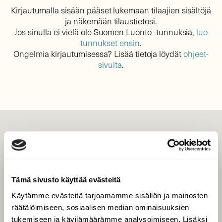
Kirjautumalla sisään pääset lukemaan tilaajien sisältöjä
ja näkemään tilaustietosi.
Jos sinulla ei vielä ole Suomen Luonto -tunnuksia,
luo
tunnukset ensin
.
Ongelmia kirjautumisessa? Lisää tietoja löydät
ohjeet-
sivulta
.
LEHTI
Uusin lehti
Tilaa Suomen Luonto
Tämä sivusto käyttää evästeitä
Tilaa digilukuoikeus
Käytämme evästeitä tarjoamamme sisällön ja mainosten
Äänestä parasta juttua
räätälöimiseen, sosiaalisen median ominaisuuksien
Tilaa uutiskirje
tukemiseen ja kävijämäärämme analysoimiseen. Lisäksi