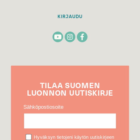
KIRJAUDU
TILAA
SUOMEN
LUONNON
UUTIS­KIRJE
Sähköpostiosoite
Hyväksyn tietojeni käytön uutiskirjeen