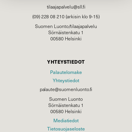
tilaajapalvelu@sll.fi
(09) 228 08 210 (arkisin klo 9-15)
Suomen Luonto/tilaajapalvelu
Sörnäistenkatu 1
00580 Helsinki
YHTEYSTIEDOT
Palautelomake
Yhteystiedot
palaute@suomenluonto.fi
Suomen Luonto
Sörnäistenkatu 1
00580 Helsinki
Mediatiedot
Tietosuojaseloste