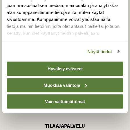
jaamme sosiaalisen median, mainosalan ja analytiikka-
alan kumppaneillemme tietoja siitä, miten käytät
sivustoamme. Kumppanimme voivat yhdistää näitä
SUOMEN LUONNON­
SUOJELU­LIITTO
tietoja muihin tietoihin, joita olet antanut heille tai joita on
kerätty, kun olet käyttänyt heidän palvelujaan.
Suomen Luonto -lehden
Suomen
kustantaja on
luonnonsuojelu­liitto
.
Näytä tiedot
Hyväksy evästeet
Muokkaa valintoja
Vain välttämättömät
TILAAJAPALVELU