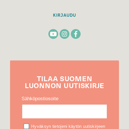
KIRJAUDU
TILAA
SUOMEN
LUONNON
UUTIS­KIRJE
Sähköpostiosoite
Hyväksyn tietojeni käytön uutiskirjeen