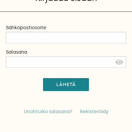
Sähköpostiosoite
Salasana
LÄHETÄ
Unohtuiko salasana?
Rekisteröidy