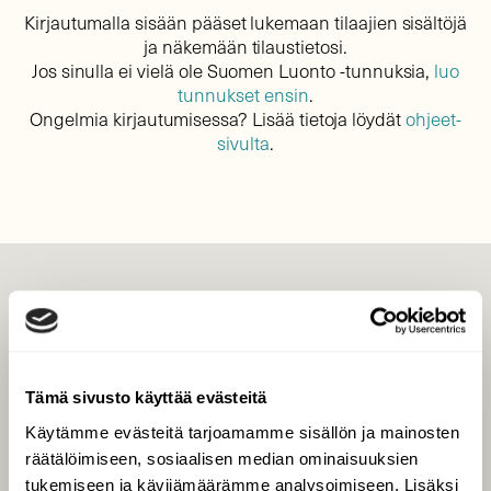
Kirjautumalla sisään pääset lukemaan tilaajien sisältöjä
ja näkemään tilaustietosi.
Jos sinulla ei vielä ole Suomen Luonto -tunnuksia,
luo
tunnukset ensin
.
Ongelmia kirjautumisessa? Lisää tietoja löydät
ohjeet-
sivulta
.
LEHTI
Uusin lehti
Tilaa Suomen Luonto
Tämä sivusto käyttää evästeitä
Tilaa digilukuoikeus
Käytämme evästeitä tarjoamamme sisällön ja mainosten
Äänestä parasta juttua
räätälöimiseen, sosiaalisen median ominaisuuksien
Tilaa uutiskirje
tukemiseen ja kävijämäärämme analysoimiseen. Lisäksi