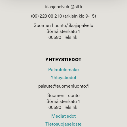
tilaajapalvelu@sll.fi
(09) 228 08 210 (arkisin klo 9-15)
Suomen Luonto/tilaajapalvelu
Sörnäistenkatu 1
00580 Helsinki
YHTEYSTIEDOT
Palautelomake
Yhteystiedot
palaute@suomenluonto.fi
Suomen Luonto
Sörnäistenkatu 1
00580 Helsinki
Mediatiedot
Tietosuojaseloste