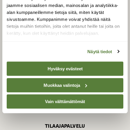
jaamme sosiaalisen median, mainosalan ja analytiikka-
alan kumppaneillemme tietoja siitä, miten käytät
sivustoamme. Kumppanimme voivat yhdistää näitä
SUOMEN LUONNON­
SUOJELU­LIITTO
tietoja muihin tietoihin, joita olet antanut heille tai joita on
kerätty, kun olet käyttänyt heidän palvelujaan.
Suomen Luonto -lehden
Suomen
kustantaja on
luonnonsuojelu­liitto
.
Näytä tiedot
Hyväksy evästeet
Muokkaa valintoja
Vain välttämättömät
TILAAJAPALVELU