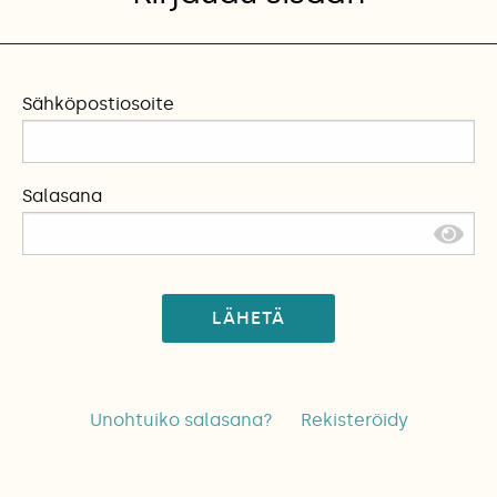
Sähköpostiosoite
Salasana
LÄHETÄ
Unohtuiko salasana?
Rekisteröidy