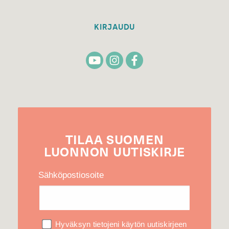
KIRJAUDU
TILAA
SUOMEN
LUONNON
UUTIS­KIRJE
Sähköpostiosoite
Hyväksyn tietojeni käytön uutiskirjeen