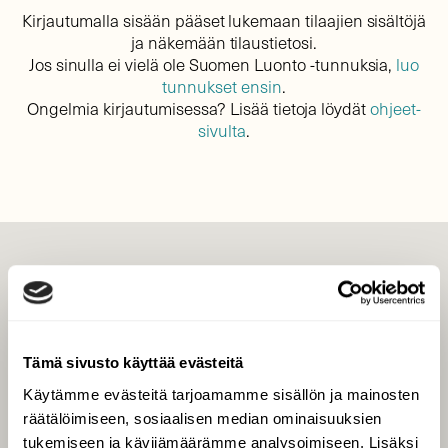
Kirjautumalla sisään pääset lukemaan tilaajien sisältöjä
ja näkemään tilaustietosi.
Jos sinulla ei vielä ole Suomen Luonto -tunnuksia,
luo
tunnukset ensin
.
Ongelmia kirjautumisessa? Lisää tietoja löydät
ohjeet-
sivulta
.
LEHTI
Uusin lehti
Tilaa Suomen Luonto
Tämä sivusto käyttää evästeitä
Tilaa digilukuoikeus
Käytämme evästeitä tarjoamamme sisällön ja mainosten
Äänestä parasta juttua
räätälöimiseen, sosiaalisen median ominaisuuksien
Tilaa uutiskirje
tukemiseen ja kävijämäärämme analysoimiseen. Lisäksi