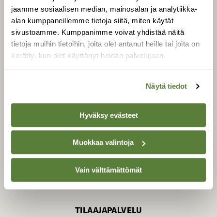
jaamme sosiaalisen median, mainosalan ja analytiikka-
alan kumppaneillemme tietoja siitä, miten käytät
sivustoamme. Kumppanimme voivat yhdistää näitä
SUOMEN LUONNON­
SUOJELU­LIITTO
tietoja muihin tietoihin, joita olet antanut heille tai joita on
kerätty, kun olet käyttänyt heidän palvelujaan.
Suomen Luonto -lehden
kustantaja on
Suomen
luonnonsuojelu­liitto
.
Näytä tiedot
Hyväksy evästeet
Muokkaa valintoja
Vain välttämättömät
TILAAJAPALVELU