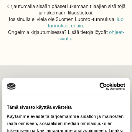
Kirjautumalla sisään pääset lukemaan tilaajien sisältöjä
ja näkemään tilaustietosi.
Jos sinulla ei vielä ole Suomen Luonto -tunnuksia,
luo
tunnukset ensin
.
Ongelmia kirjautumisessa? Lisää tietoja löydät
ohjeet-
sivulta
.
LEHTI
Uusin lehti
Tilaa Suomen Luonto
Tämä sivusto käyttää evästeitä
Tilaa digilukuoikeus
Käytämme evästeitä tarjoamamme sisällön ja mainosten
Äänestä parasta juttua
räätälöimiseen, sosiaalisen median ominaisuuksien
Tilaa uutiskirje
tukemiseen ja kävijämäärämme analysoimiseen. Lisäksi