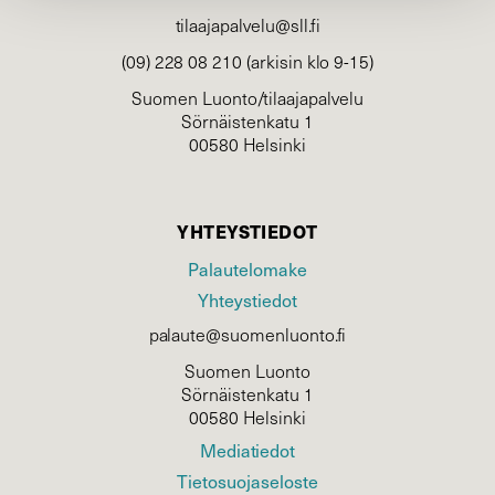
tilaajapalvelu@sll.fi
(09) 228 08 210 (arkisin klo 9-15)
Suomen Luonto/tilaajapalvelu
Sörnäistenkatu 1
00580 Helsinki
YHTEYSTIEDOT
Palautelomake
Yhteystiedot
palaute@suomenluonto.fi
Suomen Luonto
Sörnäistenkatu 1
00580 Helsinki
Mediatiedot
Tietosuojaseloste