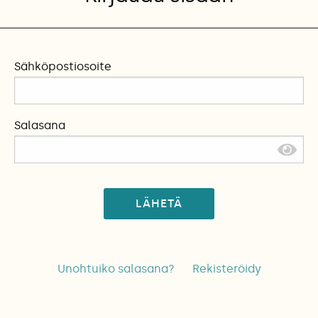
Sähköpostiosoite
Salasana
LÄHETÄ
Unohtuiko salasana?
Rekisteröidy