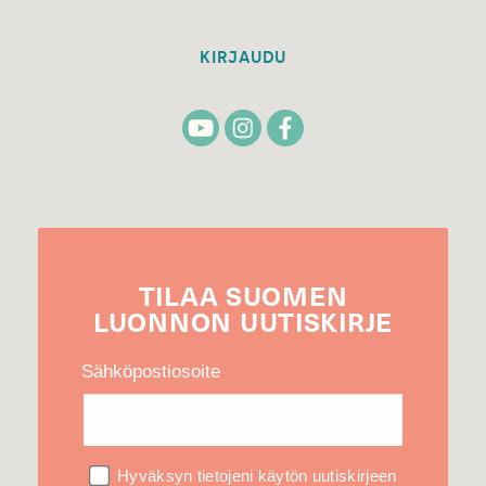
KIRJAUDU
TILAA
SUOMEN
LUONNON
UUTIS­KIRJE
Sähköpostiosoite
Hyväksyn tietojeni käytön uutiskirjeen