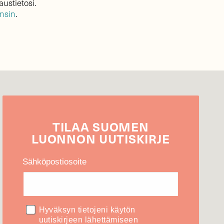
austietosi.
ensin
.
TILAA
SUOMEN
LUONNON
UUTIS­KIRJE
Sähköpostiosoite
Hyväksyn tietojeni käytön
uutiskirjeen lähettämiseen