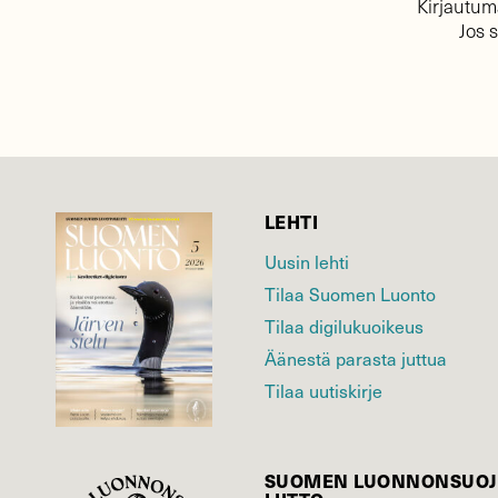
Kirjautuma
Jos 
LEHTI
Uusin lehti
Tilaa Suomen Luonto
Tilaa digilukuoikeus
Äänestä parasta juttua
Tilaa uutiskirje
SUOMEN LUONNON­SUOJ