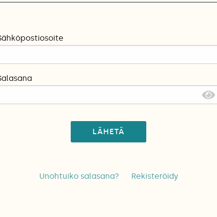
Sähköpostiosoite
Salasana
LÄHETÄ
Unohtuiko salasana?
Rekisteröidy