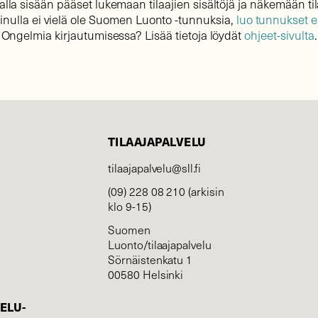
lla sisään pääset lukemaan tilaajien sisältöjä ja näkemään til
sinulla ei vielä ole Suomen Luonto -tunnuksia,
luo tunnukset 
Ongelmia kirjautumisessa? Lisää tietoja löydät
ohjeet-sivulta
.
TILAAJAPALVELU
tilaajapalvelu@sll.fi
(09) 228 08 210 (arkisin
klo 9-15)
Suomen
Luonto/tilaajapalvelu
Sörnäistenkatu 1
00580 Helsinki
ELU­