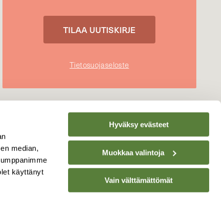
Tietosuojaseloste
Hyväksy evästeet
an
sen median,
Muokkaa valintoja
. Kumppanimme
olet käyttänyt
Vain välttämättömät