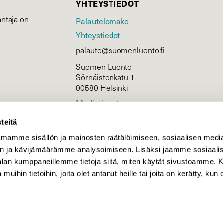
YHTEYSTIEDOT
ntaja on
Palautelomake
Yhteystiedot
palaute@suomenluonto.fi
Suomen Luonto
Sörnäistenkatu 1
00580 Helsinki
Mediatiedot
Tietosuojaseloste
teitä
mamme sisällön ja mainosten räätälöimiseen, sosiaalisen medi
n ja kävijämäärämme analysoimiseen. Lisäksi jaamme sosiaali
KIRJAUDU
-alan kumppaneillemme tietoja siitä, miten käytät sivustoamme
 muihin tietoihin, joita olet antanut heille tai joita on kerätty, kun 