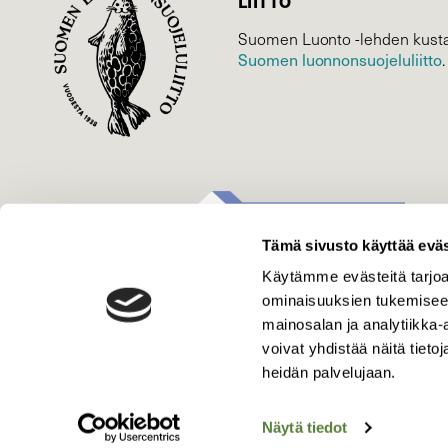
LIITTO
Suomen Luonto -lehden kusta
Suomen luonnonsuojelu­liitto
.
Tämä sivusto käyttää eväs
Käytämme evästeitä tarjoa
ominaisuuksien tukemisee
mainosalan ja analytiikka
voivat yhdistää näitä tietoja
heidän palvelujaan.
Näytä tiedot