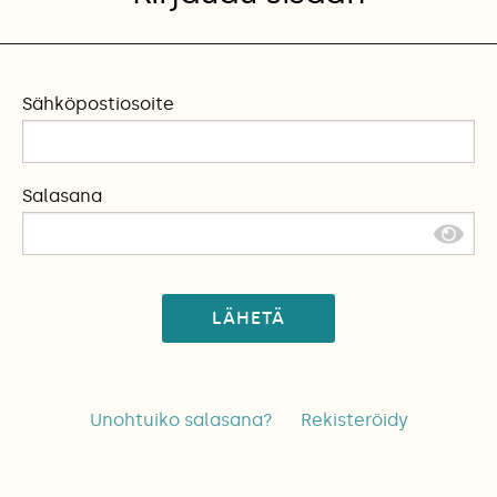
Sähköpostiosoite
Salasana
LÄHETÄ
Unohtuiko salasana?
Rekisteröidy