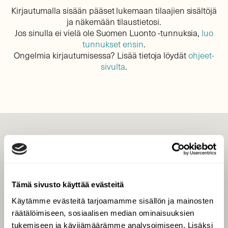
Kirjautumalla sisään pääset lukemaan tilaajien sisältöjä
ja näkemään tilaustietosi.
Jos sinulla ei vielä ole Suomen Luonto -tunnuksia,
luo
tunnukset ensin
.
Ongelmia kirjautumisessa? Lisää tietoja löydät
ohjeet-
sivulta
.
LEHTI
Uusin lehti
Tilaa Suomen Luonto
Tämä sivusto käyttää evästeitä
Tilaa digilukuoikeus
Käytämme evästeitä tarjoamamme sisällön ja mainosten
Äänestä parasta juttua
räätälöimiseen, sosiaalisen median ominaisuuksien
Tilaa uutiskirje
tukemiseen ja kävijämäärämme analysoimiseen. Lisäksi