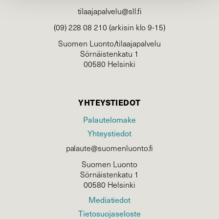
tilaajapalvelu@sll.fi
(09) 228 08 210 (arkisin klo 9-15)
Suomen Luonto/tilaajapalvelu
Sörnäistenkatu 1
00580 Helsinki
YHTEYSTIEDOT
Palautelomake
Yhteystiedot
palaute@suomenluonto.fi
Suomen Luonto
Sörnäistenkatu 1
00580 Helsinki
Mediatiedot
Tietosuojaseloste