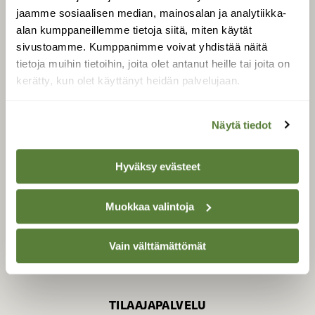
jaamme sosiaalisen median, mainosalan ja analytiikka-
alan kumppaneillemme tietoja siitä, miten käytät
sivustoamme. Kumppanimme voivat yhdistää näitä
SUOMEN LUONNON­
SUOJELU­LIITTO
tietoja muihin tietoihin, joita olet antanut heille tai joita on
kerätty, kun olet käyttänyt heidän palvelujaan.
Suomen Luonto -lehden
Suomen
kustantaja on
luonnonsuojelu­liitto
.
Näytä tiedot
Hyväksy evästeet
Muokkaa valintoja
Vain välttämättömät
TILAAJAPALVELU