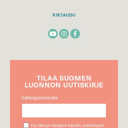
KIRJAUDU
TILAA
SUOMEN
LUONNON
UUTIS­KIRJE
Sähköpostiosoite
Hyväksyn tietojeni käytön uutiskirjeen