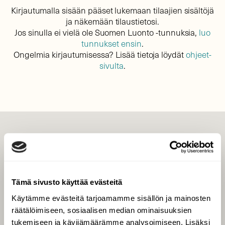
Kirjautumalla sisään pääset lukemaan tilaajien sisältöjä
ja näkemään tilaustietosi.
Jos sinulla ei vielä ole Suomen Luonto -tunnuksia,
luo
tunnukset ensin
.
Ongelmia kirjautumisessa? Lisää tietoja löydät
ohjeet-
sivulta
.
LEHTI
Uusin lehti
Tilaa Suomen Luonto
Tämä sivusto käyttää evästeitä
Tilaa digilukuoikeus
Käytämme evästeitä tarjoamamme sisällön ja mainosten
Äänestä parasta juttua
räätälöimiseen, sosiaalisen median ominaisuuksien
Tilaa uutiskirje
tukemiseen ja kävijämäärämme analysoimiseen. Lisäksi