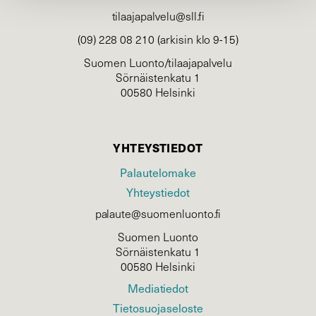
tilaajapalvelu@sll.fi
(09) 228 08 210 (arkisin klo 9-15)
Suomen Luonto/tilaajapalvelu
Sörnäistenkatu 1
00580 Helsinki
YHTEYSTIEDOT
Palautelomake
Yhteystiedot
palaute@suomenluonto.fi
Suomen Luonto
Sörnäistenkatu 1
00580 Helsinki
Mediatiedot
Tietosuojaseloste