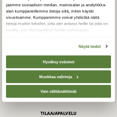
jaamme sosiaalisen median, mainosalan ja analytiikka-
alan kumppaneillemme tietoja siitä, miten käytät
sivustoamme. Kumppanimme voivat yhdistää näitä
SUOMEN LUONNON­
SUOJELU­LIITTO
tietoja muihin tietoihin, joita olet antanut heille tai joita on
kerätty, kun olet käyttänyt heidän palvelujaan.
Suomen Luonto -lehden
Suomen
kustantaja on
luonnonsuojelu­liitto
.
Näytä tiedot
Hyväksy evästeet
Muokkaa valintoja
Vain välttämättömät
TILAAJAPALVELU