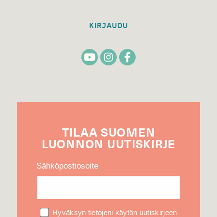
KIRJAUDU
TILAA
SUOMEN
LUONNON
UUTIS­KIRJE
Sähköpostiosoite
Hyväksyn tietojeni käytön uutiskirjeen