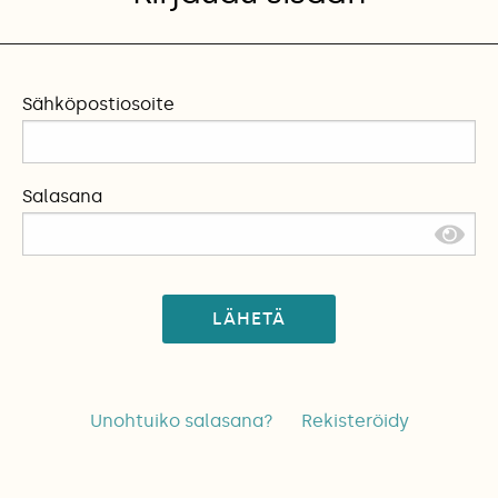
Sähköpostiosoite
Salasana
LÄHETÄ
Unohtuiko salasana?
Rekisteröidy