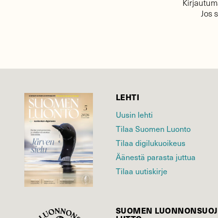
Kirjautuma
Jos 
LEHTI
Uusin lehti
Tilaa Suomen Luonto
Tilaa digilukuoikeus
Äänestä parasta juttua
Tilaa uutiskirje
SUOMEN LUONNON­SUOJ