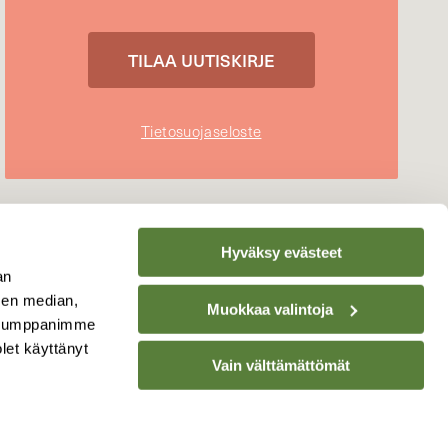
Tietosuojaseloste
Hyväksy evästeet
an
sen median,
Muokkaa valintoja
. Kumppanimme
olet käyttänyt
Vain välttämättömät