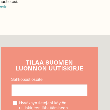
austietosi.
ensin
.
TILAA
SUOMEN
LUONNON
UUTIS­KIRJE
Sähköpostiosoite
Hyväksyn tietojeni käytön
uutiskirjeen lähettämiseen