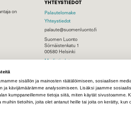
YHTEYSTIEDOT
ntaja on
Palautelomake
Yhteystiedot
palaute@suomenluonto.fi
Suomen Luonto
Sörnäistenkatu 1
00580 Helsinki
Mediatiedot
Tietosuojaseloste
teitä
mamme sisällön ja mainosten räätälöimiseen, sosiaalisen medi
n ja kävijämäärämme analysoimiseen. Lisäksi jaamme sosiaali
KIRJAUDU
-alan kumppaneillemme tietoja siitä, miten käytät sivustoamme
 muihin tietoihin, joita olet antanut heille tai joita on kerätty, kun 