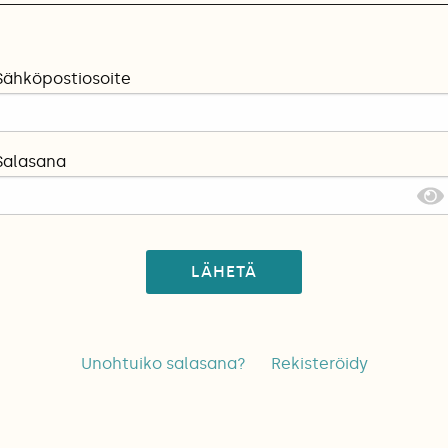
Sähköpostiosoite
Salasana
LÄHETÄ
Unohtuiko salasana?
Rekisteröidy