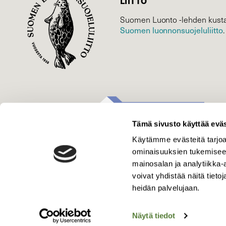
LIITTO
Suomen Luonto -lehden kusta
Suomen luonnonsuojelu­liitto
.
Tämä sivusto käyttää eväs
Käytämme evästeitä tarjoa
ominaisuuksien tukemisee
mainosalan ja analytiikka
voivat yhdistää näitä tietoja
heidän palvelujaan.
Näytä tiedot