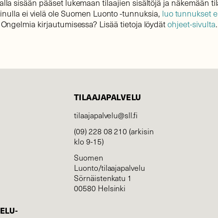
lla sisään pääset lukemaan tilaajien sisältöjä ja näkemään til
sinulla ei vielä ole Suomen Luonto -tunnuksia,
luo tunnukset 
Ongelmia kirjautumisessa? Lisää tietoja löydät
ohjeet-sivulta
.
TILAAJAPALVELU
tilaajapalvelu@sll.fi
(09) 228 08 210 (arkisin
klo 9-15)
Suomen
Luonto/tilaajapalvelu
Sörnäistenkatu 1
00580 Helsinki
ELU­