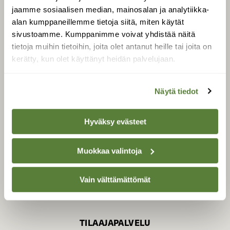
jaamme sosiaalisen median, mainosalan ja analytiikka-
alan kumppaneillemme tietoja siitä, miten käytät
sivustoamme. Kumppanimme voivat yhdistää näitä
SUOMEN LUONNON­
SUOJELU­LIITTO
tietoja muihin tietoihin, joita olet antanut heille tai joita on
kerätty, kun olet käyttänyt heidän palvelujaan.
Suomen Luonto -lehden
Suomen
kustantaja on
luonnonsuojelu­liitto
.
Näytä tiedot
Hyväksy evästeet
Muokkaa valintoja
Vain välttämättömät
TILAAJAPALVELU