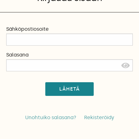
Sähköpostiosoite
Salasana
LÄHETÄ
Unohtuiko salasana?
Rekisteröidy