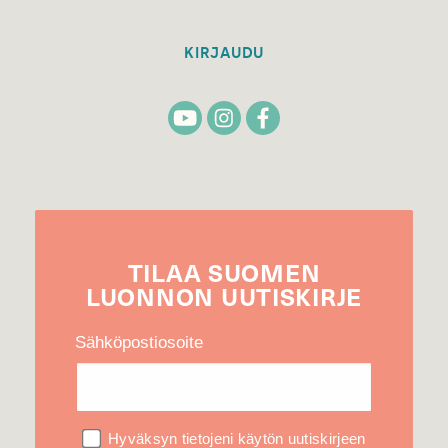
KIRJAUDU
TILAA
SUOMEN
LUONNON
UUTIS­KIRJE
Sähköpostiosoite
Hyväksyn tietojeni käytön uutiskirjeen