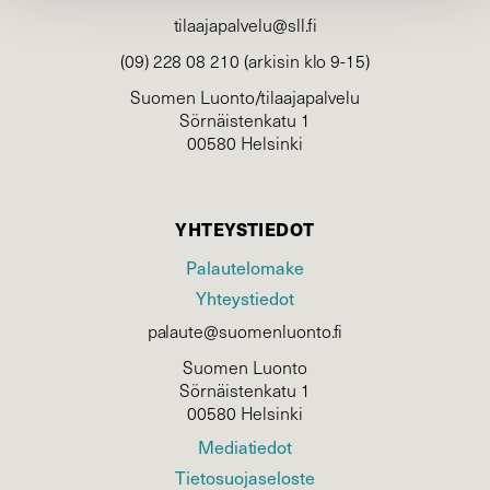
tilaajapalvelu@sll.fi
(09) 228 08 210 (arkisin klo 9-15)
Suomen Luonto/tilaajapalvelu
Sörnäistenkatu 1
00580 Helsinki
YHTEYSTIEDOT
Palautelomake
Yhteystiedot
palaute@suomenluonto.fi
Suomen Luonto
Sörnäistenkatu 1
00580 Helsinki
Mediatiedot
Tietosuojaseloste