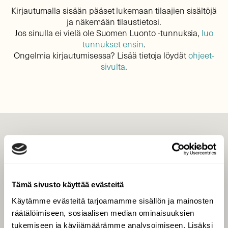
Kirjautumalla sisään pääset lukemaan tilaajien sisältöjä
ja näkemään tilaustietosi.
Jos sinulla ei vielä ole Suomen Luonto -tunnuksia,
luo
tunnukset ensin
.
Ongelmia kirjautumisessa? Lisää tietoja löydät
ohjeet-
sivulta
.
LEHTI
Uusin lehti
Tilaa Suomen Luonto
Tämä sivusto käyttää evästeitä
Tilaa digilukuoikeus
Käytämme evästeitä tarjoamamme sisällön ja mainosten
Äänestä parasta juttua
räätälöimiseen, sosiaalisen median ominaisuuksien
Tilaa uutiskirje
tukemiseen ja kävijämäärämme analysoimiseen. Lisäksi