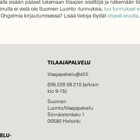
lla sisään pääset lukemaan tilaajien sisältöjä ja näkemään til
sinulla ei vielä ole Suomen Luonto -tunnuksia,
luo tunnukset 
Ongelmia kirjautumisessa? Lisää tietoja löydät
ohjeet-sivulta
.
TILAAJAPALVELU
tilaajapalvelu@sll.fi
(09) 228 08 210 (arkisin
klo 9-15)
Suomen
Luonto/tilaajapalvelu
Sörnäistenkatu 1
00580 Helsinki
ELU­