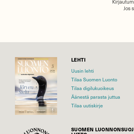
Kirjautuma
Jos 
LEHTI
Uusin lehti
Tilaa Suomen Luonto
Tilaa digilukuoikeus
Äänestä parasta juttua
Tilaa uutiskirje
SUOMEN LUONNON­SUOJ