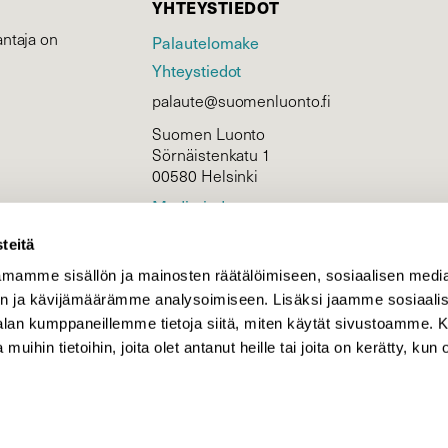
YHTEYSTIEDOT
ntaja on
Palautelomake
Yhteystiedot
palaute@suomenluonto.fi
Suomen Luonto
Sörnäistenkatu 1
00580 Helsinki
Mediatiedot
Tietosuojaseloste
teitä
mamme sisällön ja mainosten räätälöimiseen, sosiaalisen medi
n ja kävijämäärämme analysoimiseen. Lisäksi jaamme sosiaali
KIRJAUDU
-alan kumppaneillemme tietoja siitä, miten käytät sivustoamme
 muihin tietoihin, joita olet antanut heille tai joita on kerätty, kun 