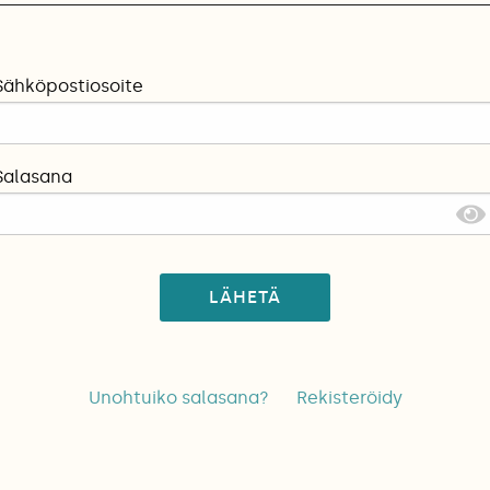
Sähköpostiosoite
Salasana
LÄHETÄ
Unohtuiko salasana?
Rekisteröidy