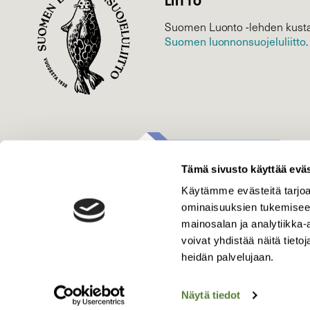
LIITTO
Suomen Luonto -lehden kusta
Suomen luonnonsuojelu­liitto
.
Tämä sivusto käyttää eväs
Käytämme evästeitä tarjoa
ominaisuuksien tukemisee
mainosalan ja analytiikka
voivat yhdistää näitä tietoja
heidän palvelujaan.
Näytä tiedot