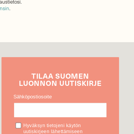
austietosi.
ensin
.
TILAA
SUOMEN
LUONNON
UUTIS­KIRJE
Sähköpostiosoite
Hyväksyn tietojeni käytön
uutiskirjeen lähettämiseen