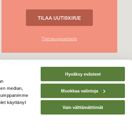
Tietosuojaseloste
Hyväksy evästeet
an
sen median,
Muokkaa valintoja
. Kumppanimme
olet käyttänyt
Vain välttämättömät