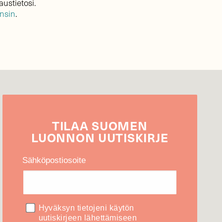
austietosi.
ensin
.
TILAA
SUOMEN
LUONNON
UUTIS­KIRJE
Sähköpostiosoite
Hyväksyn tietojeni käytön
uutiskirjeen lähettämiseen