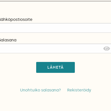
Sähköpostiosoite
Salasana
LÄHETÄ
Unohtuiko salasana?
Rekisteröidy