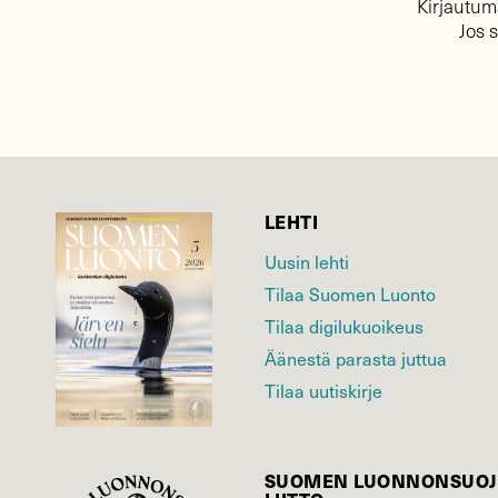
Kirjautuma
Jos 
LEHTI
Uusin lehti
Tilaa Suomen Luonto
Tilaa digilukuoikeus
Äänestä parasta juttua
Tilaa uutiskirje
SUOMEN LUONNON­SUOJ