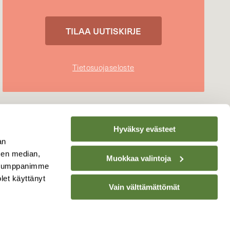
Tietosuojaseloste
Hyväksy evästeet
an
sen median,
Muokkaa valintoja
. Kumppanimme
olet käyttänyt
Vain välttämättömät