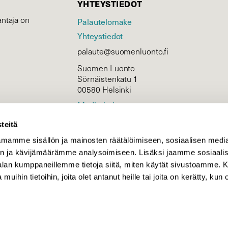
YHTEYSTIEDOT
ntaja on
Palautelomake
Yhteystiedot
palaute@suomenluonto.fi
Suomen Luonto
Sörnäistenkatu 1
00580 Helsinki
Mediatiedot
Tietosuojaseloste
teitä
mamme sisällön ja mainosten räätälöimiseen, sosiaalisen medi
n ja kävijämäärämme analysoimiseen. Lisäksi jaamme sosiaali
KIRJAUDU
-alan kumppaneillemme tietoja siitä, miten käytät sivustoamme
 muihin tietoihin, joita olet antanut heille tai joita on kerätty, kun 