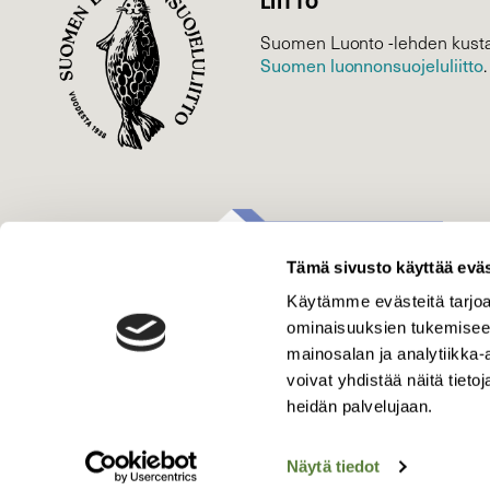
LIITTO
Suomen Luonto -lehden kusta
Suomen luonnonsuojelu­liitto
.
Tämä sivusto käyttää eväs
Käytämme evästeitä tarjoa
ominaisuuksien tukemisee
mainosalan ja analytiikka
voivat yhdistää näitä tietoja
heidän palvelujaan.
Näytä tiedot