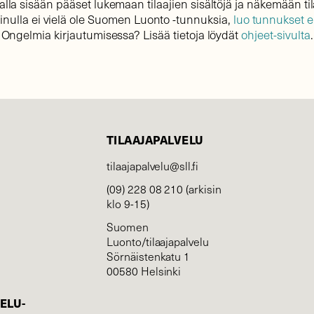
lla sisään pääset lukemaan tilaajien sisältöjä ja näkemään til
sinulla ei vielä ole Suomen Luonto -tunnuksia,
luo tunnukset 
Ongelmia kirjautumisessa? Lisää tietoja löydät
ohjeet-sivulta
.
TILAAJAPALVELU
tilaajapalvelu@sll.fi
(09) 228 08 210 (arkisin
klo 9-15)
Suomen
Luonto/tilaajapalvelu
Sörnäistenkatu 1
00580 Helsinki
ELU­