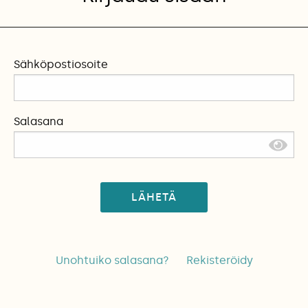
Sähköpostiosoite
Salasana
LÄHETÄ
Unohtuiko salasana?
Rekisteröidy