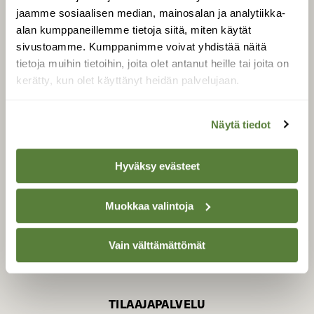
jaamme sosiaalisen median, mainosalan ja analytiikka-
alan kumppaneillemme tietoja siitä, miten käytät
sivustoamme. Kumppanimme voivat yhdistää näitä
SUOMEN LUONNON­
SUOJELU­LIITTO
tietoja muihin tietoihin, joita olet antanut heille tai joita on
kerätty, kun olet käyttänyt heidän palvelujaan.
Suomen Luonto -lehden
Suomen
kustantaja on
luonnonsuojelu­liitto
.
Näytä tiedot
Hyväksy evästeet
Muokkaa valintoja
Vain välttämättömät
TILAAJAPALVELU