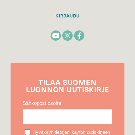
KIRJAUDU
TILAA
SUOMEN
LUONNON
UUTIS­KIRJE
Sähköpostiosoite
Hyväksyn tietojeni käytön uutiskirjeen