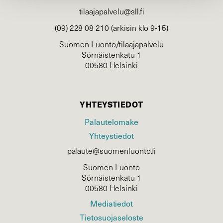
tilaajapalvelu@sll.fi
(09) 228 08 210 (arkisin klo 9-15)
Suomen Luonto/tilaajapalvelu
Sörnäistenkatu 1
00580 Helsinki
YHTEYSTIEDOT
Palautelomake
Yhteystiedot
palaute@suomenluonto.fi
Suomen Luonto
Sörnäistenkatu 1
00580 Helsinki
Mediatiedot
Tietosuojaseloste