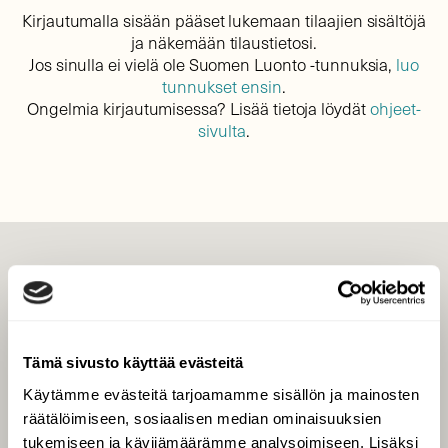
Kirjautumalla sisään pääset lukemaan tilaajien sisältöjä
ja näkemään tilaustietosi.
Jos sinulla ei vielä ole Suomen Luonto -tunnuksia,
luo
tunnukset ensin
.
Ongelmia kirjautumisessa? Lisää tietoja löydät
ohjeet-
sivulta
.
LEHTI
Uusin lehti
Tilaa Suomen Luonto
Tämä sivusto käyttää evästeitä
Tilaa digilukuoikeus
Käytämme evästeitä tarjoamamme sisällön ja mainosten
Äänestä parasta juttua
räätälöimiseen, sosiaalisen median ominaisuuksien
Tilaa uutiskirje
tukemiseen ja kävijämäärämme analysoimiseen. Lisäksi