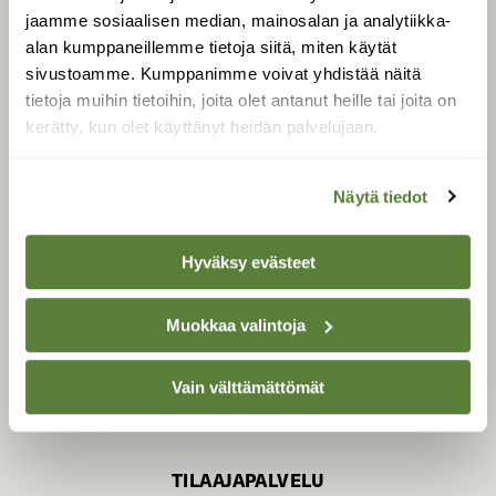
jaamme sosiaalisen median, mainosalan ja analytiikka-
alan kumppaneillemme tietoja siitä, miten käytät
sivustoamme. Kumppanimme voivat yhdistää näitä
SUOMEN LUONNON­
SUOJELU­LIITTO
tietoja muihin tietoihin, joita olet antanut heille tai joita on
kerätty, kun olet käyttänyt heidän palvelujaan.
Suomen Luonto -lehden
kustantaja on
Suomen
luonnonsuojelu­liitto
.
Näytä tiedot
Hyväksy evästeet
Muokkaa valintoja
Vain välttämättömät
TILAAJAPALVELU