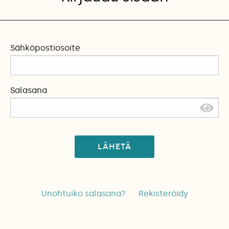
Sähköpostiosoite
Salasana
LÄHETÄ
Unohtuiko salasana?
Rekisteröidy