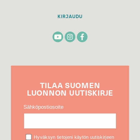
KIRJAUDU
TILAA
SUOMEN
LUONNON
UUTIS­KIRJE
Sähköpostiosoite
Hyväksyn tietojeni käytön uutiskirjeen