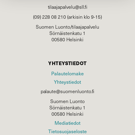
tilaajapalvelu@sll.fi
(09) 228 08 210 (arkisin klo 9-15)
Suomen Luonto/tilaajapalvelu
Sörnäistenkatu 1
00580 Helsinki
YHTEYSTIEDOT
Palautelomake
Yhteystiedot
palaute@suomenluonto.fi
Suomen Luonto
Sörnäistenkatu 1
00580 Helsinki
Mediatiedot
Tietosuojaseloste