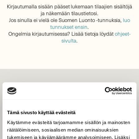
Kirjautumalla sisään pääset lukemaan tilaajien sisältöjä
ja näkemään tilaustietosi.
Jos sinulla ei vielä ole Suomen Luonto -tunnuksia,
luo
tunnukset ensin
.
Ongelmia kirjautumisessa? Lisää tietoja löydät
ohjeet-
sivulta
.
LEHTI
Uusin lehti
Tilaa Suomen Luonto
Tämä sivusto käyttää evästeitä
Tilaa digilukuoikeus
Käytämme evästeitä tarjoamamme sisällön ja mainosten
Äänestä parasta juttua
räätälöimiseen, sosiaalisen median ominaisuuksien
Tilaa uutiskirje
tukemiseen ja kävijämäärämme analysoimiseen. Lisäksi