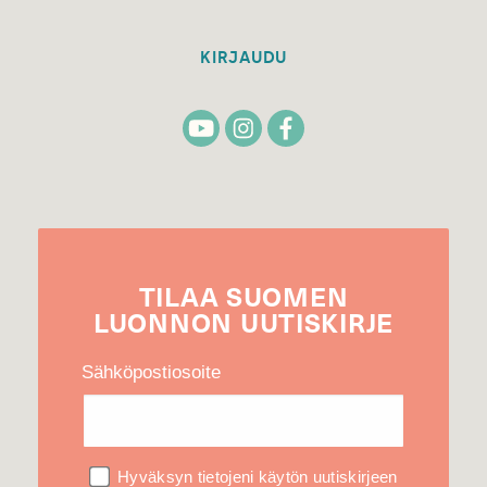
KIRJAUDU
TILAA
SUOMEN
LUONNON
UUTIS­KIRJE
Sähköpostiosoite
Hyväksyn tietojeni käytön uutiskirjeen