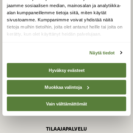
jaamme sosiaalisen median, mainosalan ja analytiikka-
alan kumppaneillemme tietoja siitä, miten käytät
sivustoamme. Kumppanimme voivat yhdistää näitä
SUOMEN LUONNON­
SUOJELU­LIITTO
tietoja muihin tietoihin, joita olet antanut heille tai joita on
kerätty, kun olet käyttänyt heidän palvelujaan.
Suomen Luonto -lehden
kustantaja on
Suomen
luonnonsuojelu­liitto
.
Näytä tiedot
Hyväksy evästeet
Muokkaa valintoja
Vain välttämättömät
TILAAJAPALVELU