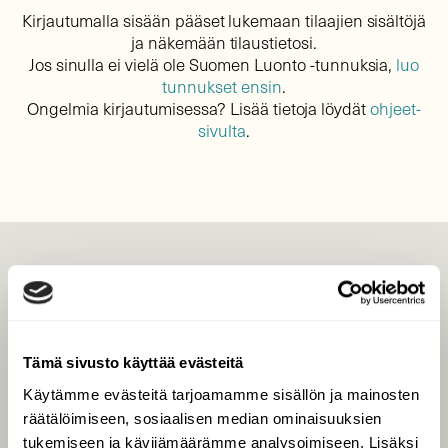
Kirjautumalla sisään pääset lukemaan tilaajien sisältöjä
ja näkemään tilaustietosi.
Jos sinulla ei vielä ole Suomen Luonto -tunnuksia,
luo
tunnukset ensin
.
Ongelmia kirjautumisessa? Lisää tietoja löydät
ohjeet-
sivulta
.
LEHTI
Uusin lehti
Tilaa Suomen Luonto
Tämä sivusto käyttää evästeitä
Tilaa digilukuoikeus
Käytämme evästeitä tarjoamamme sisällön ja mainosten
Äänestä parasta juttua
räätälöimiseen, sosiaalisen median ominaisuuksien
Tilaa uutiskirje
tukemiseen ja kävijämäärämme analysoimiseen. Lisäksi