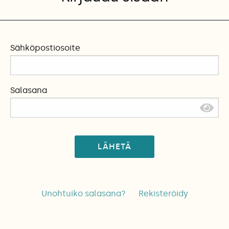
Sähköpostiosoite
Salasana
LÄHETÄ
Unohtuiko salasana?
Rekisteröidy