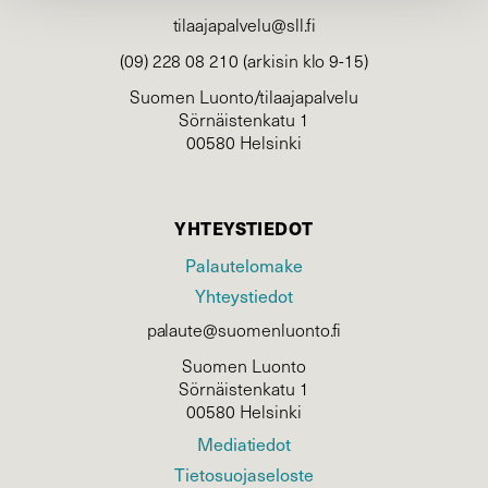
tilaajapalvelu@sll.fi
(09) 228 08 210 (arkisin klo 9-15)
Suomen Luonto/tilaajapalvelu
Sörnäistenkatu 1
00580 Helsinki
YHTEYSTIEDOT
Palautelomake
Yhteystiedot
palaute@suomenluonto.fi
Suomen Luonto
Sörnäistenkatu 1
00580 Helsinki
Mediatiedot
Tietosuojaseloste