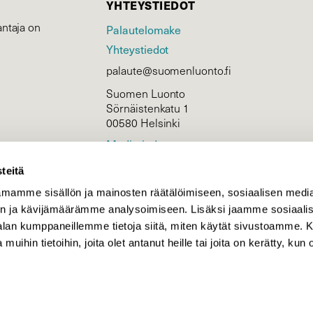
YHTEYSTIEDOT
ntaja on
Palautelomake
Yhteystiedot
palaute@suomenluonto.fi
Suomen Luonto
Sörnäistenkatu 1
00580 Helsinki
Mediatiedot
Tietosuojaseloste
teitä
mamme sisällön ja mainosten räätälöimiseen, sosiaalisen medi
n ja kävijämäärämme analysoimiseen. Lisäksi jaamme sosiaali
KIRJAUDU
-alan kumppaneillemme tietoja siitä, miten käytät sivustoamme
 muihin tietoihin, joita olet antanut heille tai joita on kerätty, kun 