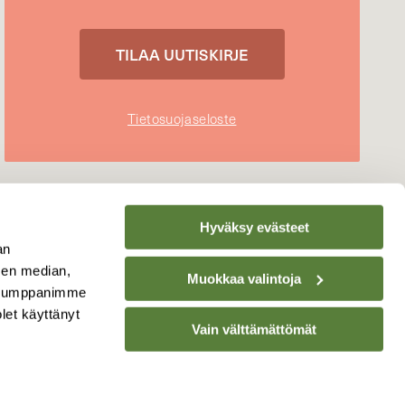
Tietosuojaseloste
Hyväksy evästeet
an
sen median,
Muokkaa valintoja
. Kumppanimme
olet käyttänyt
Vain välttämättömät