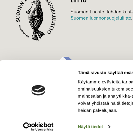
LIITTO
Suomen Luonto -lehden kusta
Suomen luonnonsuojelu­liitto
.
Tämä sivusto käyttää eväs
Käytämme evästeitä tarjoa
ominaisuuksien tukemisee
mainosalan ja analytiikka
voivat yhdistää näitä tietoja
heidän palvelujaan.
Näytä tiedot