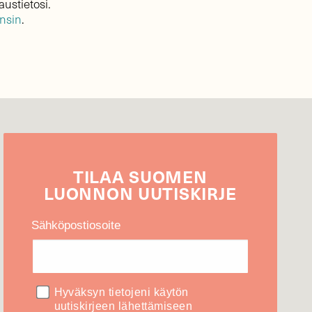
austietosi.
ensin
.
TILAA
SUOMEN
LUONNON
UUTIS­KIRJE
Sähköpostiosoite
Hyväksyn tietojeni käytön
uutiskirjeen lähettämiseen