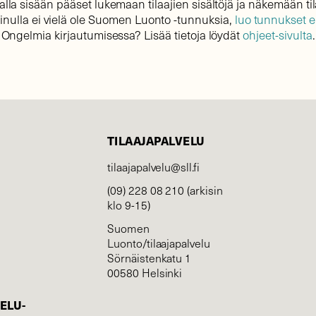
lla sisään pääset lukemaan tilaajien sisältöjä ja näkemään til
sinulla ei vielä ole Suomen Luonto -tunnuksia,
luo tunnukset 
Ongelmia kirjautumisessa? Lisää tietoja löydät
ohjeet-sivulta
.
TILAAJAPALVELU
tilaajapalvelu@sll.fi
(09) 228 08 210 (arkisin
klo 9-15)
Suomen
Luonto/tilaajapalvelu
Sörnäistenkatu 1
00580 Helsinki
ELU­