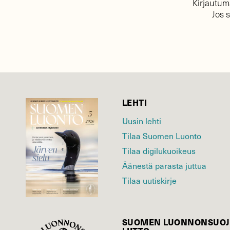
Kirjautuma
Jos 
LEHTI
Uusin lehti
Tilaa Suomen Luonto
Tilaa digilukuoikeus
Äänestä parasta juttua
Tilaa uutiskirje
SUOMEN LUONNON­SUOJ