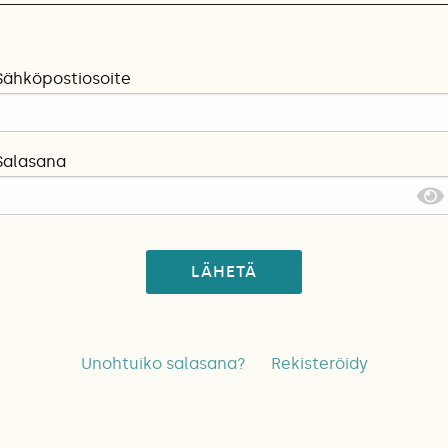
Sähköpostiosoite
Salasana
LÄHETÄ
Unohtuiko salasana?
Rekisteröidy