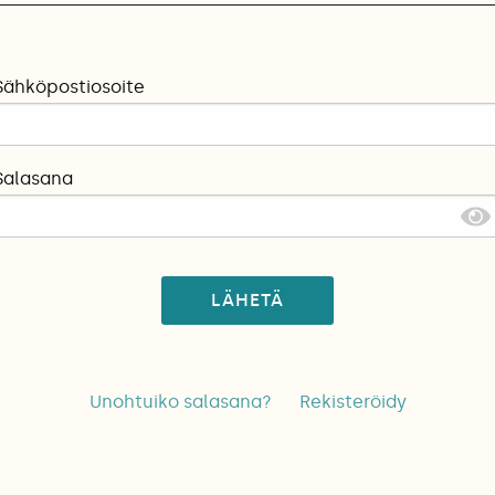
Sähköpostiosoite
Salasana
LÄHETÄ
Unohtuiko salasana?
Rekisteröidy