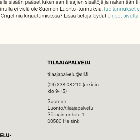
lla sisään pääset lukemaan tilaajien sisältöjä ja näkemään til
sinulla ei vielä ole Suomen Luonto -tunnuksia,
luo tunnukset 
Ongelmia kirjautumisessa? Lisää tietoja löydät
ohjeet-sivulta
.
TILAAJAPALVELU
tilaajapalvelu@sll.fi
(09) 228 08 210 (arkisin
klo 9-15)
Suomen
Luonto/tilaajapalvelu
Sörnäistenkatu 1
00580 Helsinki
ELU­