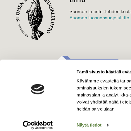
LIITTO
Suomen Luonto -lehden kusta
Suomen luonnonsuojelu­liitto
.
Tämä sivusto käyttää eväs
Käytämme evästeitä tarjoa
ominaisuuksien tukemisee
mainosalan ja analytiikka
voivat yhdistää näitä tietoja
heidän palvelujaan.
Näytä tiedot