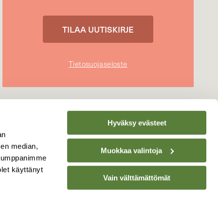
Tietosuojaseloste
Hyväksy evästeet
an
sen median,
Muokkaa valintoja
. Kumppanimme
olet käyttänyt
Vain välttämättömät