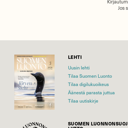
Kirjautuma
Jos 
LEHTI
Uusin lehti
Tilaa Suomen Luonto
Tilaa digilukuoikeus
Äänestä parasta juttua
Tilaa uutiskirje
SUOMEN LUONNON­SUOJ