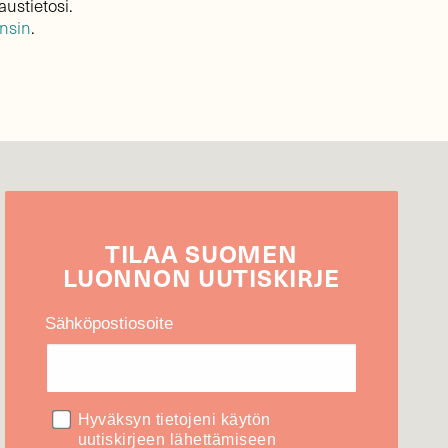
austietosi.
ensin
.
TILAA
SUOMEN
LUONNON
UUTIS­KIRJE
Sähköpostiosoite
Hyväksyn tietojeni käytön
uutiskirjeen lähettämiseen