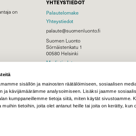
YHTEYSTIEDOT
ntaja on
Palautelomake
Yhteystiedot
palaute@suomenluonto.fi
Suomen Luonto
Sörnäistenkatu 1
00580 Helsinki
Mediatiedot
Tietosuojaseloste
teitä
mamme sisällön ja mainosten räätälöimiseen, sosiaalisen medi
n ja kävijämäärämme analysoimiseen. Lisäksi jaamme sosiaali
KIRJAUDU
-alan kumppaneillemme tietoja siitä, miten käytät sivustoamme
 muihin tietoihin, joita olet antanut heille tai joita on kerätty, kun 