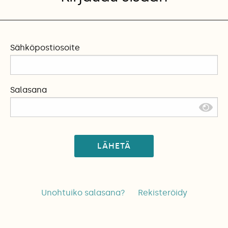
Sähköpostiosoite
Salasana
LÄHETÄ
Unohtuiko salasana?
Rekisteröidy