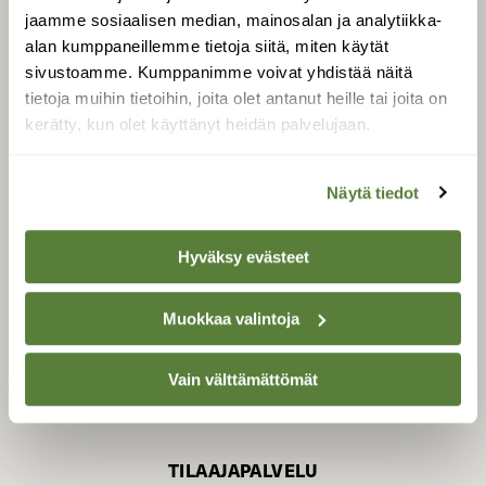
jaamme sosiaalisen median, mainosalan ja analytiikka-
alan kumppaneillemme tietoja siitä, miten käytät
sivustoamme. Kumppanimme voivat yhdistää näitä
SUOMEN LUONNON­
SUOJELU­LIITTO
tietoja muihin tietoihin, joita olet antanut heille tai joita on
kerätty, kun olet käyttänyt heidän palvelujaan.
Suomen Luonto -lehden
Suomen
kustantaja on
luonnonsuojelu­liitto
.
Näytä tiedot
Hyväksy evästeet
Muokkaa valintoja
Vain välttämättömät
TILAAJAPALVELU