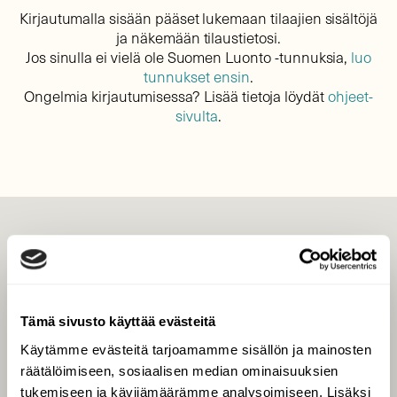
Kirjautumalla sisään pääset lukemaan tilaajien sisältöjä
ja näkemään tilaustietosi.
Jos sinulla ei vielä ole Suomen Luonto -tunnuksia,
luo
tunnukset ensin
.
Ongelmia kirjautumisessa? Lisää tietoja löydät
ohjeet-
sivulta
.
LEHTI
Uusin lehti
Tilaa Suomen Luonto
Tämä sivusto käyttää evästeitä
Tilaa digilukuoikeus
Käytämme evästeitä tarjoamamme sisällön ja mainosten
Äänestä parasta juttua
räätälöimiseen, sosiaalisen median ominaisuuksien
Tilaa uutiskirje
tukemiseen ja kävijämäärämme analysoimiseen. Lisäksi