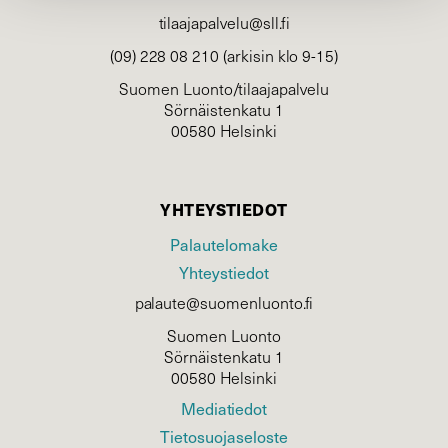
tilaajapalvelu@sll.fi
(09) 228 08 210 (arkisin klo 9-15)
Suomen Luonto/tilaajapalvelu
Sörnäistenkatu 1
00580 Helsinki
YHTEYSTIEDOT
Palautelomake
Yhteystiedot
palaute@suomenluonto.fi
Suomen Luonto
Sörnäistenkatu 1
00580 Helsinki
Mediatiedot
Tietosuojaseloste