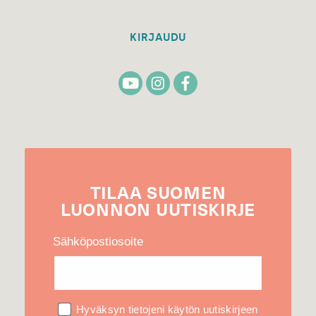
KIRJAUDU
TILAA
SUOMEN
LUONNON
UUTIS­KIRJE
Sähköpostiosoite
Hyväksyn tietojeni käytön uutiskirjeen