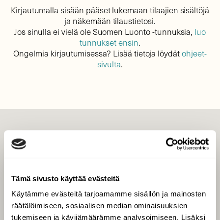
Kirjautumalla sisään pääset lukemaan tilaajien sisältöjä
ja näkemään tilaustietosi.
Jos sinulla ei vielä ole Suomen Luonto -tunnuksia,
luo
tunnukset ensin
.
Ongelmia kirjautumisessa? Lisää tietoja löydät
ohjeet-
sivulta
.
LEHTI
Uusin lehti
Tilaa Suomen Luonto
Tämä sivusto käyttää evästeitä
Tilaa digilukuoikeus
Käytämme evästeitä tarjoamamme sisällön ja mainosten
Äänestä parasta juttua
räätälöimiseen, sosiaalisen median ominaisuuksien
Tilaa uutiskirje
tukemiseen ja kävijämäärämme analysoimiseen. Lisäksi