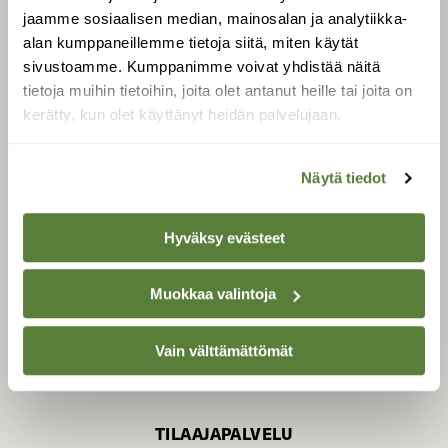
jaamme sosiaalisen median, mainosalan ja analytiikka-
alan kumppaneillemme tietoja siitä, miten käytät
sivustoamme. Kumppanimme voivat yhdistää näitä
SUOMEN LUONNON­
SUOJELU­LIITTO
tietoja muihin tietoihin, joita olet antanut heille tai joita on
kerätty, kun olet käyttänyt heidän palvelujaan.
Suomen Luonto -lehden
Suomen
kustantaja on
luonnonsuojelu­liitto
.
Näytä tiedot
Hyväksy evästeet
Muokkaa valintoja
Vain välttämättömät
TILAAJAPALVELU