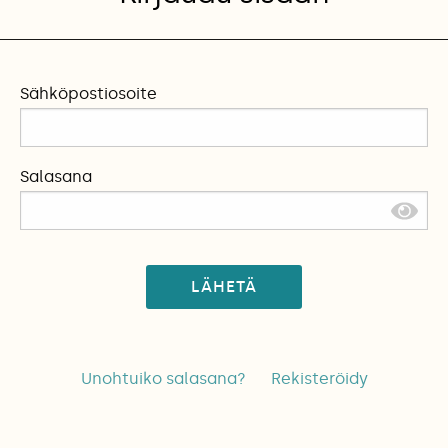
Sähköpostiosoite
Salasana
LÄHETÄ
Unohtuiko salasana?
Rekisteröidy