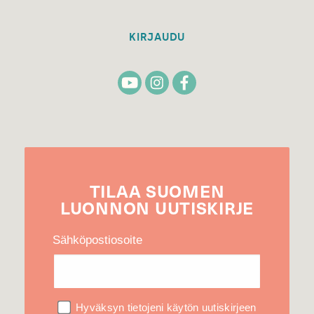
KIRJAUDU
TILAA
SUOMEN
LUONNON
UUTIS­KIRJE
Sähköpostiosoite
Hyväksyn tietojeni käytön uutiskirjeen