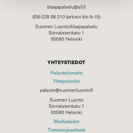
tilaajapalvelu@sll.fi
(09) 228 08 210 (arkisin klo 9-15)
Suomen Luonto/tilaajapalvelu
Sörnäistenkatu 1
00580 Helsinki
YHTEYSTIEDOT
Palautelomake
Yhteystiedot
palaute@suomenluonto.fi
Suomen Luonto
Sörnäistenkatu 1
00580 Helsinki
Mediatiedot
Tietosuojaseloste