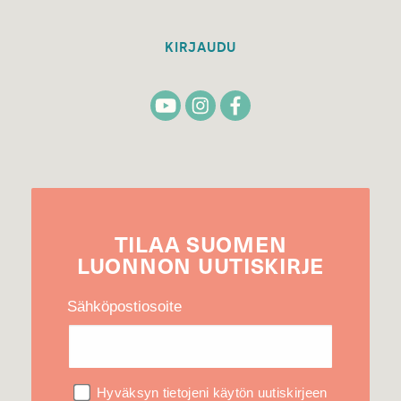
KIRJAUDU
TILAA
SUOMEN
LUONNON
UUTIS­KIRJE
Sähköpostiosoite
Hyväksyn tietojeni käytön uutiskirjeen