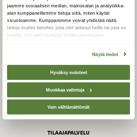
jaamme sosiaalisen median, mainosalan ja analytiikka-
alan kumppaneillemme tietoja siitä, miten käytät
sivustoamme. Kumppanimme voivat yhdistää näitä
SUOMEN LUONNON­
SUOJELU­LIITTO
tietoja muihin tietoihin, joita olet antanut heille tai joita on
kerätty, kun olet käyttänyt heidän palvelujaan.
Suomen Luonto -lehden
Suomen
kustantaja on
luonnonsuojelu­liitto
.
Näytä tiedot
Hyväksy evästeet
Muokkaa valintoja
Vain välttämättömät
TILAAJAPALVELU