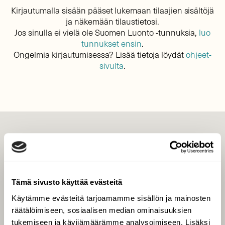
Kirjautumalla sisään pääset lukemaan tilaajien sisältöjä
ja näkemään tilaustietosi.
Jos sinulla ei vielä ole Suomen Luonto -tunnuksia,
luo
tunnukset ensin
.
Ongelmia kirjautumisessa? Lisää tietoja löydät
ohjeet-
sivulta
.
LEHTI
Uusin lehti
Tilaa Suomen Luonto
Tämä sivusto käyttää evästeitä
Tilaa digilukuoikeus
Käytämme evästeitä tarjoamamme sisällön ja mainosten
Äänestä parasta juttua
räätälöimiseen, sosiaalisen median ominaisuuksien
Tilaa uutiskirje
tukemiseen ja kävijämäärämme analysoimiseen. Lisäksi