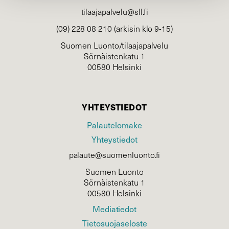
tilaajapalvelu@sll.fi
(09) 228 08 210 (arkisin klo 9-15)
Suomen Luonto/tilaajapalvelu
Sörnäistenkatu 1
00580 Helsinki
YHTEYSTIEDOT
Palautelomake
Yhteystiedot
palaute@suomenluonto.fi
Suomen Luonto
Sörnäistenkatu 1
00580 Helsinki
Mediatiedot
Tietosuojaseloste