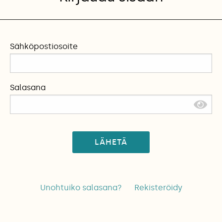
Sähköpostiosoite
Salasana
LÄHETÄ
Unohtuiko salasana?
Rekisteröidy