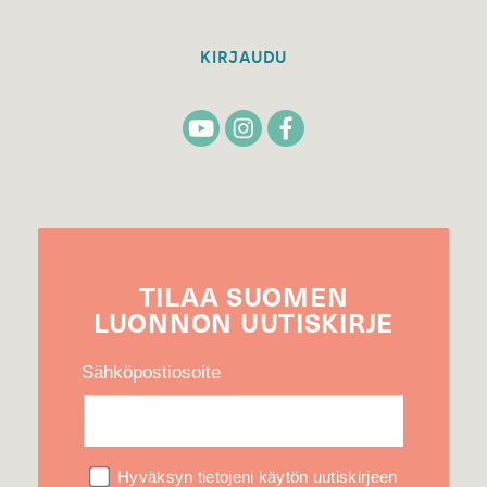
KIRJAUDU
TILAA
SUOMEN
LUONNON
UUTIS­KIRJE
Sähköpostiosoite
Hyväksyn tietojeni käytön uutiskirjeen