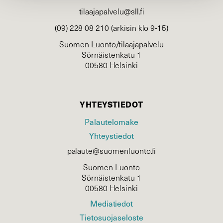
tilaajapalvelu@sll.fi
(09) 228 08 210 (arkisin klo 9-15)
Suomen Luonto/tilaajapalvelu
Sörnäistenkatu 1
00580 Helsinki
YHTEYSTIEDOT
Palautelomake
Yhteystiedot
palaute@suomenluonto.fi
Suomen Luonto
Sörnäistenkatu 1
00580 Helsinki
Mediatiedot
Tietosuojaseloste