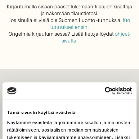
Kirjautumalla sisään pääset lukemaan tilaajien sisältöjä
ja näkemään tilaustietosi.
Jos sinulla ei vielä ole Suomen Luonto -tunnuksia,
luo
tunnukset ensin
.
Ongelmia kirjautumisessa? Lisää tietoja löydät
ohjeet-
sivulta
.
LEHTI
Uusin lehti
Tilaa Suomen Luonto
Tämä sivusto käyttää evästeitä
Tilaa digilukuoikeus
Käytämme evästeitä tarjoamamme sisällön ja mainosten
Äänestä parasta juttua
räätälöimiseen, sosiaalisen median ominaisuuksien
Tilaa uutiskirje
tukemiseen ja kävijämäärämme analysoimiseen. Lisäksi