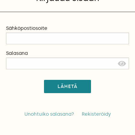
Sähköpostiosoite
Salasana
LÄHETÄ
Unohtuiko salasana?
Rekisteröidy