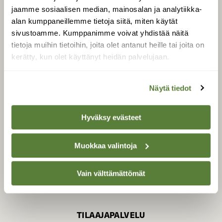
jaamme sosiaalisen median, mainosalan ja analytiikka-
alan kumppaneillemme tietoja siitä, miten käytät
sivustoamme. Kumppanimme voivat yhdistää näitä
SUOMEN LUONNON­
SUOJELU­LIITTO
tietoja muihin tietoihin, joita olet antanut heille tai joita on
kerätty, kun olet käyttänyt heidän palvelujaan.
Suomen Luonto -lehden
Suomen
kustantaja on
luonnonsuojelu­liitto
.
Näytä tiedot
Hyväksy evästeet
Muokkaa valintoja
Vain välttämättömät
TILAAJAPALVELU