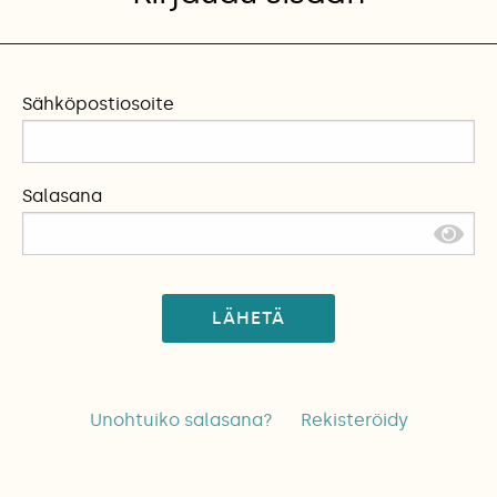
Sähköpostiosoite
Salasana
LÄHETÄ
Unohtuiko salasana?
Rekisteröidy