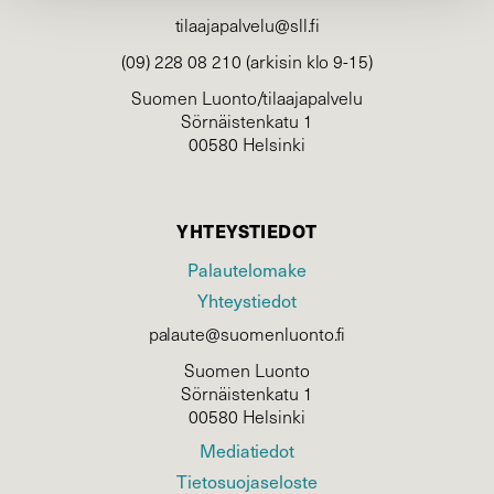
tilaajapalvelu@sll.fi
(09) 228 08 210 (arkisin klo 9-15)
Suomen Luonto/tilaajapalvelu
Sörnäistenkatu 1
00580 Helsinki
YHTEYSTIEDOT
Palautelomake
Yhteystiedot
palaute@suomenluonto.fi
Suomen Luonto
Sörnäistenkatu 1
00580 Helsinki
Mediatiedot
Tietosuojaseloste