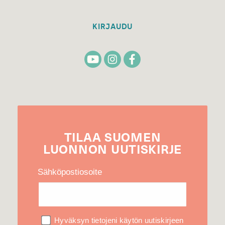
KIRJAUDU
TILAA
SUOMEN
LUONNON
UUTIS­KIRJE
Sähköpostiosoite
Hyväksyn tietojeni käytön uutiskirjeen