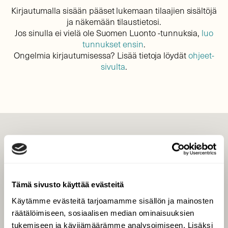
Kirjautumalla sisään pääset lukemaan tilaajien sisältöjä
ja näkemään tilaustietosi.
Jos sinulla ei vielä ole Suomen Luonto -tunnuksia,
luo
tunnukset ensin
.
Ongelmia kirjautumisessa? Lisää tietoja löydät
ohjeet-
sivulta
.
LEHTI
Uusin lehti
Tilaa Suomen Luonto
Tämä sivusto käyttää evästeitä
Tilaa digilukuoikeus
Käytämme evästeitä tarjoamamme sisällön ja mainosten
Äänestä parasta juttua
räätälöimiseen, sosiaalisen median ominaisuuksien
Tilaa uutiskirje
tukemiseen ja kävijämäärämme analysoimiseen. Lisäksi