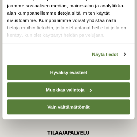
jaamme sosiaalisen median, mainosalan ja analytiikka-
alan kumppaneillemme tietoja siitä, miten käytät
sivustoamme. Kumppanimme voivat yhdistää näitä
SUOMEN LUONNON­
SUOJELU­LIITTO
tietoja muihin tietoihin, joita olet antanut heille tai joita on
kerätty, kun olet käyttänyt heidän palvelujaan.
Suomen Luonto -lehden
Suomen
kustantaja on
luonnonsuojelu­liitto
.
Näytä tiedot
Hyväksy evästeet
Muokkaa valintoja
Vain välttämättömät
TILAAJAPALVELU