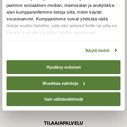
jaamme sosiaalisen median, mainosalan ja analytiikka-
alan kumppaneillemme tietoja siitä, miten käytät
sivustoamme. Kumppanimme voivat yhdistää näitä
SUOMEN LUONNON­
SUOJELU­LIITTO
tietoja muihin tietoihin, joita olet antanut heille tai joita on
kerätty, kun olet käyttänyt heidän palvelujaan.
Suomen Luonto -lehden
kustantaja on
Suomen
luonnonsuojelu­liitto
.
Näytä tiedot
Hyväksy evästeet
Muokkaa valintoja
Vain välttämättömät
TILAAJAPALVELU