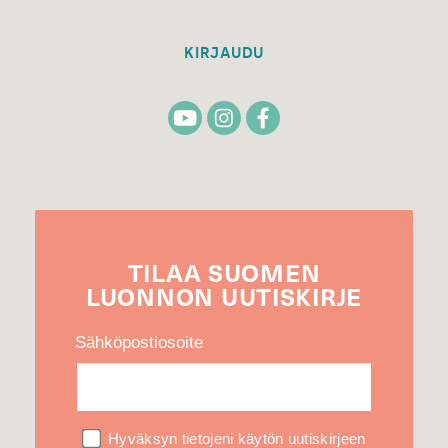
KIRJAUDU
TILAA
SUOMEN
LUONNON
UUTIS­KIRJE
Sähköpostiosoite
Hyväksyn tietojeni käytön uutiskirjeen