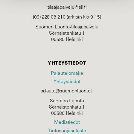
tilaajapalvelu@sll.fi
(09) 228 08 210 (arkisin klo 9-15)
Suomen Luonto/tilaajapalvelu
Sörnäistenkatu 1
00580 Helsinki
YHTEYSTIEDOT
Palautelomake
Yhteystiedot
palaute@suomenluonto.fi
Suomen Luonto
Sörnäistenkatu 1
00580 Helsinki
Mediatiedot
Tietosuojaseloste