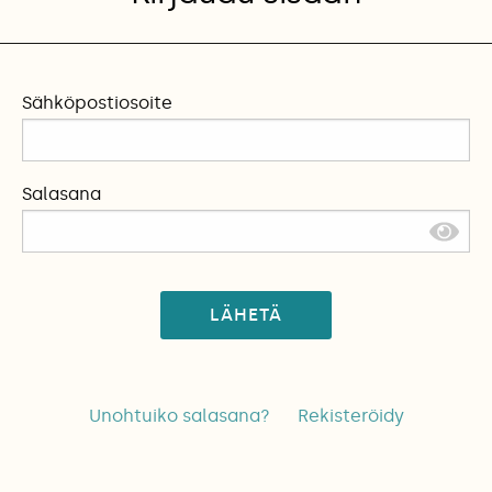
Sähköpostiosoite
Salasana
LÄHETÄ
Unohtuiko salasana?
Rekisteröidy