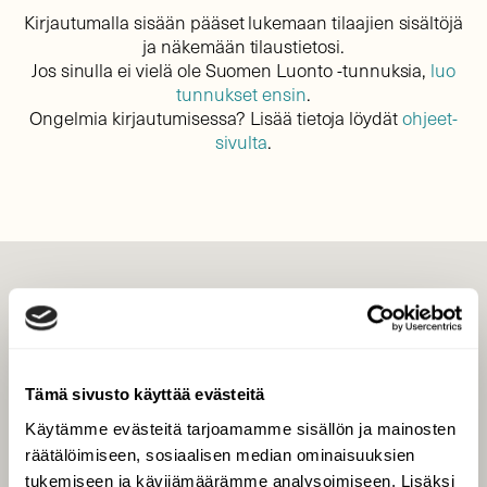
Kirjautumalla sisään pääset lukemaan tilaajien sisältöjä
ja näkemään tilaustietosi.
Jos sinulla ei vielä ole Suomen Luonto -tunnuksia,
luo
tunnukset ensin
.
Ongelmia kirjautumisessa? Lisää tietoja löydät
ohjeet-
sivulta
.
LEHTI
Uusin lehti
Tilaa Suomen Luonto
Tämä sivusto käyttää evästeitä
Tilaa digilukuoikeus
Käytämme evästeitä tarjoamamme sisällön ja mainosten
Äänestä parasta juttua
räätälöimiseen, sosiaalisen median ominaisuuksien
Tilaa uutiskirje
tukemiseen ja kävijämäärämme analysoimiseen. Lisäksi